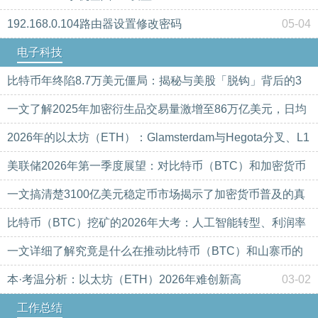
192.168.0.104路由器设置修改密码
05-04
电子科技
比特币年终陷8.7万美元僵局：揭秘与美股「脱钩」背后的3
大阻力与2026佈局新路径
一文了解2025年加密衍生品交易量激增至86万亿美元，日均
03-02
达2650亿美元
2026年的以太坊（ETH）：Glamsterdam与Hegota分叉、L1
03-02
扩容等
美联储2026年第一季度展望：对比特币（BTC）和加密货币
03-02
市场的潜在影响
一文搞清楚3100亿美元稳定币市场揭示了加密货币普及的真
03-02
相
比特币（BTC）挖矿的2026年大考：人工智能转型、利润率
03-02
压力与生存之战
一文详细了解究竟是什么在推动比特币（BTC）和山寨币的
03-02
价格？
本·考温分析：以太坊（ETH）2026年难创新高
03-02
03-02
工作总结