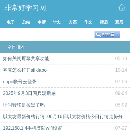
非常好学习网
电子
总结
申请
计划
方案
作文
读后
观后
今日推荐
如何关闭屏幕共享功能
05-18
夸克怎么打开silklabo
10-14
oppo帐号云登录
07-06
2025年9月3日阅兵观后感
09-04
呼叫转移是拉黑了吗
05-02
以太坊最新价格行情_06月16日以太坊价格今日行情走势分
析美元
192.168.1.4手机登陆wifi设置
10-28
07-27