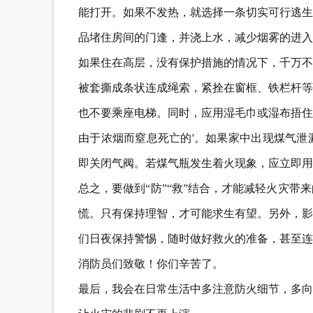
能打开。如果不发热，就选择一条切实可行逃生
品堵住房间的门逢，并浇上水，减少烟雾的进入
如果住在高层，没有保护措施的情况下，千万不
被套撕成条状连成绳索，紧拴在窗框、铁栏杆等
也不要乘座电梯。同时，应用湿毛巾或湿布捂住
由于浓烟而窒息死亡的'。如果家中出现煤气泄
即关闭气阀。若煤气瓶发生着火现象，应立即用
总之，要做到“防”“救”结合，才能减轻火灾
慌。只有保持理智，才可能求生有望。另外，影
们日夜保持警惕，随时做好救火的准备，甚至连
消防员们致敬！你们辛苦了。
最后，我会在日常生活中多注意防火细节，多向