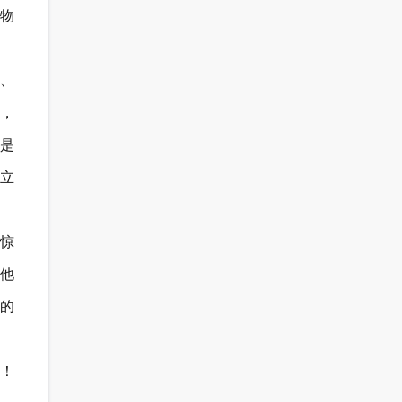
物
、
，
是
立
要惊
他
的
！