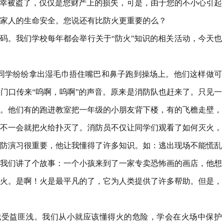
不幸被盗了，仅仅是您财产上的损失，可是，由于您的不小心引
家人的生命安全。您说还有比防火更重要的么？
话号码。我们学校每年都会举行关于“防火”知识的相关活动，今天
同学纷纷拿出湿毛巾捂住嘴巴和鼻子跑到操场上。他们这样做可
门口传来“呜啊，呜啊”的声音。原来是消防队也赶来了。只见
。他们有的跑进教室把一年级的小朋友背下楼，有的飞檐走壁，
不一会就把火给扑灭了。消防员不仅让同学们观看了如何灭火，
防演习很重要，他让我懂得了许多知识。如：逃出现场不能慌乱
我们讲了个故事：一个小孩来到了一家专卖恐怖画的画店，他想
火。是啊！火是最平凡的了，它为人类提供了许多帮助。但是，
我受益匪浅。我们从小就应该懂得火的危险，学会在火场中保护