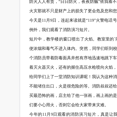
防火人人有责，“日日防火，夜夜防贼”依我看
火灾那就不只是财产上的损失了更会危及您和您
今天是11月9日，连起来读就是“119”火警电
例外，我们观看了消防演习短片。
短片中，教学楼的窗口喷出了火焰。教室里的`
使浓烟和毒气不进入体内。突然，同学们听到校
个消防员带着防毒面具井然有序地迅速地跳下车
着灭火器灭火，还有的握住高压水枪喷向火焰，
给同学们上了一堂消防知识课呢！我认为这种消
不能堵住出口，火是很危险的等。消防叔叔还给
买最恐怖的画，店主给了他一张画，画上画的是
们要小心用火，否则它会给大家带来灾难。
今年的11月9日观看的消防演习短片，真是让