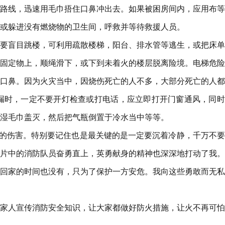
路线，迅速用毛巾捂住口鼻冲出去。如果被困房间内，应用布等
或躲进没有燃烧物的卫生间，呼救并等待救援人员。
要盲目跳楼，可利用疏散楼梯，阳台、排水管等逃生，或把床单
固定物上，顺绳滑下，或下到未着火的楼层脱离险境。电梯危险
口鼻。因为火灾当中，因烧伤死亡的人不多，大部分死亡的人都
漏时，一定不要开灯检查或打电话，应立即打开门窗通风，同时
湿毛巾盖灭，然后把气瓶倒置于冷水当中等等。
带来的伤害。特别要记住也是最关键的是一定要沉着冷静，千万不
片中的消防队员奋勇直上，英勇献身的精神也深深地打动了我。
回家的时间也没有，只为了保护一方安危。我向这些勇敢而无私
家人宣传消防安全知识，让大家都做好防火措施，让火不再可怕