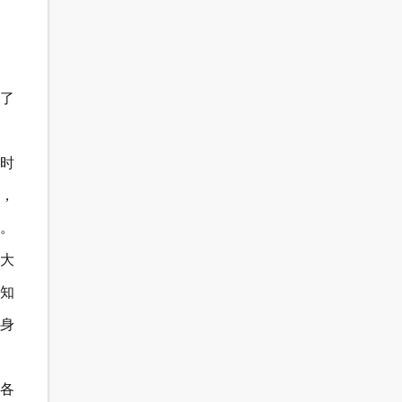
了
时
，
。
大
知
身
对各