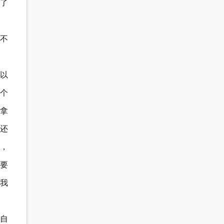
起了
也不
以
一个
拿
还
，
要
我
自