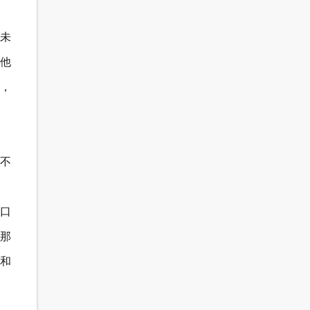
未
他
，
这不
口
那
和