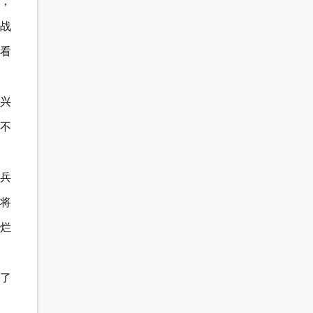
，
战
看
兴
不
兵
将
烂
了