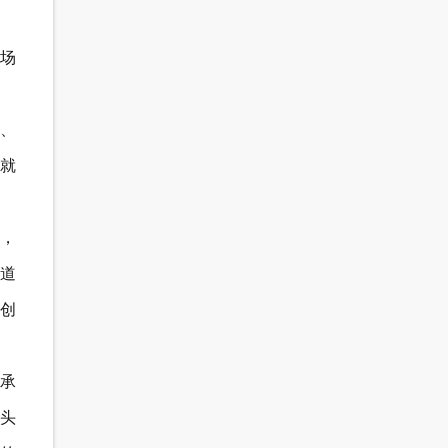
这场
、
就
，
道
创
承
头