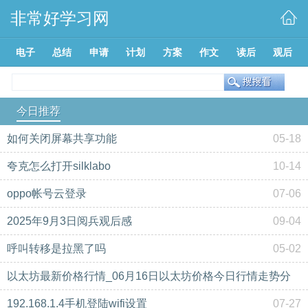
非常好学习网
电子
总结
申请
计划
方案
作文
读后
观后
今日推荐
如何关闭屏幕共享功能
05-18
夸克怎么打开silklabo
10-14
oppo帐号云登录
07-06
2025年9月3日阅兵观后感
09-04
呼叫转移是拉黑了吗
05-02
以太坊最新价格行情_06月16日以太坊价格今日行情走势分
析美元
192.168.1.4手机登陆wifi设置
10-28
07-27