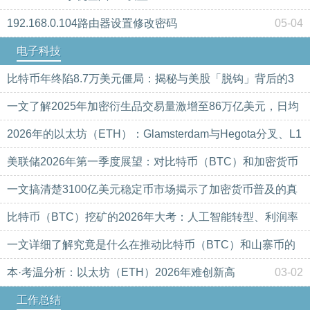
192.168.0.104路由器设置修改密码
05-04
电子科技
比特币年终陷8.7万美元僵局：揭秘与美股「脱钩」背后的3
大阻力与2026佈局新路径
一文了解2025年加密衍生品交易量激增至86万亿美元，日均
03-02
达2650亿美元
2026年的以太坊（ETH）：Glamsterdam与Hegota分叉、L1
03-02
扩容等
美联储2026年第一季度展望：对比特币（BTC）和加密货币
03-02
市场的潜在影响
一文搞清楚3100亿美元稳定币市场揭示了加密货币普及的真
03-02
相
比特币（BTC）挖矿的2026年大考：人工智能转型、利润率
03-02
压力与生存之战
一文详细了解究竟是什么在推动比特币（BTC）和山寨币的
03-02
价格？
本·考温分析：以太坊（ETH）2026年难创新高
03-02
03-02
工作总结