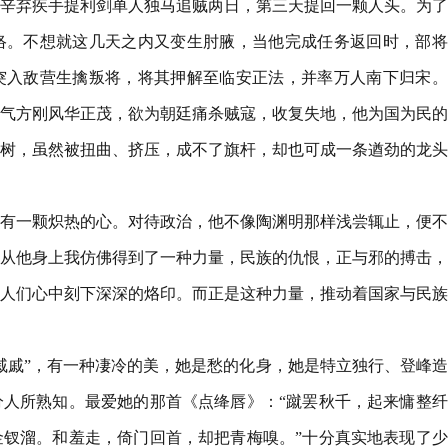
辛弃疾手提利剑单人独马追贼两日，第三天提回一颗人头。为了
络。不想就这几天之内又变生肘腋，当他完成任务返回时，部将
突入敌营生擒叛将，将其押解至临安正法，并率万人南下归宋。
气方刚风华正茂，欲为朝廷痛杀贼寇，收复失地，他为国为民的
树，虽然被扭曲、挤压，成不了旗杆，却也可成一条遒劲的龙头
有一颗炽热的心。对待政治，他不像陶渊明那样浅尝辄止，便不
从他身上我仿佛得到了一种力量，民族的仇恨，正与邪的搏击，
人们心中刻下深深的烙印。而正是这种力量，推动着国家与民族
戚戚”，有一种凄冷的美，她是愁的化身，她是特立独行、登峰
人所熟知。最爱她的那首《点绛唇》：“蹴罢秋千，起来慵整纤
钗溜。和羞走，倚门回首，却把青梅嗅。”十分真实地表现了少