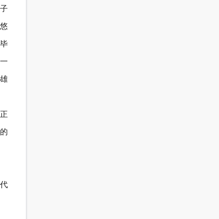
子
水悠
毕
一
英雄
正
的
代