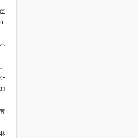
臣
往伊
不
。
而让
却
官
”林