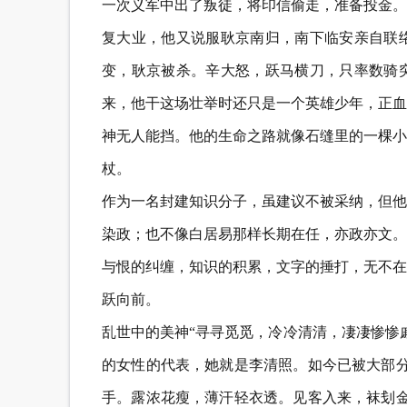
一次义军中出了叛徒，将印信偷走，准备投金。
复大业，他又说服耿京南归，南下临安亲自联
变，耿京被杀。辛大怒，跃马横刀，只率数骑
来，他干这场壮举时还只是一个英雄少年，正血
神无人能挡。他的生命之路就像石缝里的一棵小
杖。
作为一名封建知识分子，虽建议不被采纳，但他
染政；也不像白居易那样长期在任，亦政亦文。
与恨的纠缠，知识的积累，文字的捶打，无不在
跃向前。
乱世中的美神“寻寻觅觅，冷冷清清，凄凄惨惨
的女性的代表，她就是李清照。如今已被大部分
手。露浓花瘦，薄汗轻衣透。见客入来，袜刬金