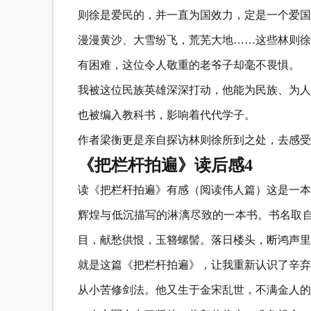
则徐是爱民的，并一直为国效力，定是一个爱国
漫漫黄沙、大雪纷飞，荒芜大地……这些林则徐
有困难，这位令人敬重的老爷子却毫不畏惧。
我被这位民族英雄深深打动，他能为民族、为人
也被编入教科书，影响着代代学子。
作者梁衡更是亲自探访林则徐所到之处，去感受
《把栏杆拍遍》读后感4
读《把栏杆拍遍》有感（阅读伟人篇）这是一本
辉煌与低沉描写的淋漓尽致的一本书。书名取自
目，献愁供恨，玉簪螺髻。落日楼头，断鸿声里
就是这篇《把栏杆拍遍》，让我重新认识了辛弃
从小苦修剑法。他又生于金宋乱世，不满金人的