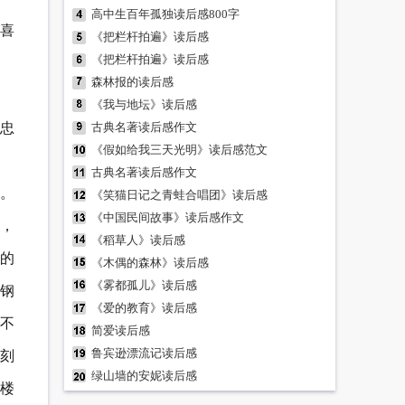
高中生百年孤独读后感800字
喜
《把栏杆拍遍》读后感
《把栏杆拍遍》读后感
森林报的读后感
《我与地坛》读后感
忠
古典名著读后感作文
《假如给我三天光明》读后感范文
古典名著读后感作文
。
《笑猫日记之青蛙合唱团》读后感
《中国民间故事》读后感作文
，
《稻草人》读后感
”的
《木偶的森林》读后感
《雾都孤儿》读后感
钢
《爱的教育》读后感
不
简爱读后感
鲁宾逊漂流记读后感
剑刻
绿山墙的安妮读后感
危楼