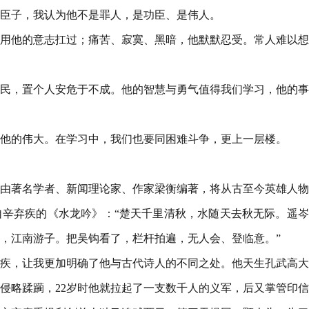
臣子，我认为他不是罪人，是功臣、是伟人。
用他的意志扛过；痛苦、寂寞、黑暗，他默默忍受。常人难以想
民，置个人安危于不成。他的智慧与勇气值得我们学习，他的事
他的伟大。在学习中，我们也要同困难斗争，更上一层楼。
由著名学者、新闻理论家、作家梁衡编著，将从古至今英雄人物
辛弃疾的《水龙吟》：“楚天千里清秋，水随天去秋无际。遥岑
，江南游子。把吴钩看了，栏杆拍遍，无人会、登临意。”
疾，让我更加明确了他与古代诗人的不同之处。他天生孔武高大
侵略蹂躏，22岁时他就拉起了一支数千人的义军，后又掌管印