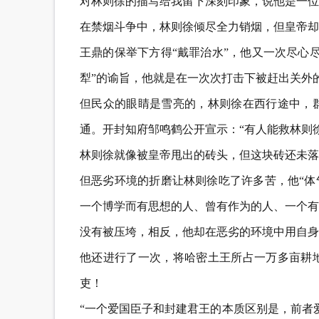
对林则徐的描写给我留下深刻印象，说他是一位
在禁烟斗争中，林则徐倾尽全力销烟，但皇帝却
王鼎的保举下方得“戴罪治水”，他又一次尽心
犁”的谕旨，他就是在一次次打击下被赶出关外
但民众的眼睛是雪亮的，林则徐在西行途中，
通。开封知府邹鸣鹤公开宣示：“有人能救林则
林则徐就像被皇帝甩出的砖头，但这块砖还未落
但恶劣环境的折磨让林则徐吃了许多苦，他“体
一个博学而有思想的人、曾有作为的人、一个有
没有被压垮，相反，他却在恶劣的环境中用自身
他还进行了一次，将哈密土王所占一万多亩耕
吏！
“一个爱国臣子和封建君王的本质区别是，前者