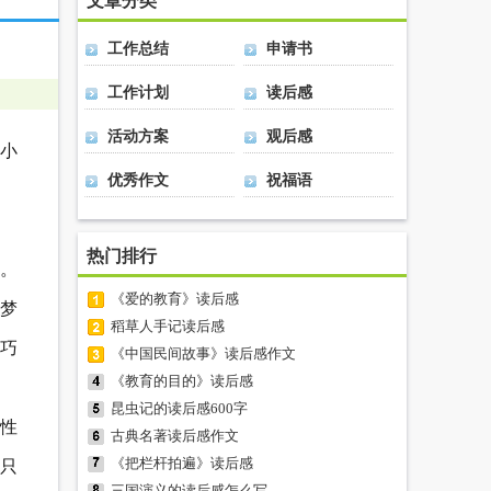
文章分类
工作总结
申请书
工作计划
读后感
活动方案
观后感
小
优秀作文
祝福语
热门排行
。
《爱的教育》读后感
与梦
稻草人手记读后感
工巧
《中国民间故事》读后感作文
《教育的目的》读后感
昆虫记的读后感600字
性
古典名著读后感作文
《把栏杆拍遍》读后感
只
三国演义的读后感怎么写