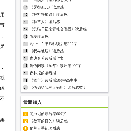
《雾都孤儿》读后感
用
《把栏杆拍遍》读后感
《稻草人》读后感
带
《笑猫日记之青蛙合唱团》读后感
，
简爱读后感
高中生百年孤独读后感800字
真是
《我与地坛》读后感
古典名著读后感作文
暑假阅读《童年》读后感400字
是，
森林报的读后感
就
《童年》读后感500字高中生
《假如给我三天光明》读后感范文
练
炒不
最新加入
昆虫记的读后感600字
集
《教育的目的》读后感
稻草人手记读后感