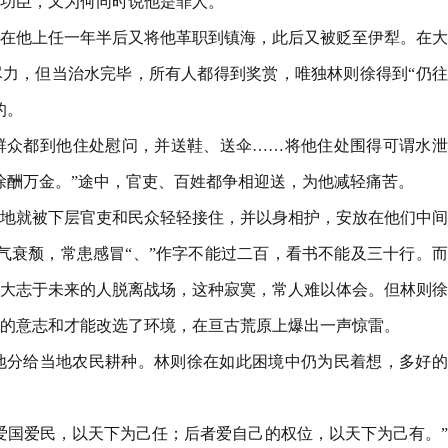
功臣，又为何同时说他是罪人。
在他上任一年半后又将他革职到镇海，此后又被贬至伊犁。在大
尽力，但当治水完毕，所有人都得到奖赏，唯独林则徐得到“仍
的。
群众都到他住处慰问，并送鞋、送伞……将他住处围得可谓水泄
徐酬万金。”途中，官吏、百姓都争相迎送，为他减轻痛苦。
地就被下层官吏和民众轻轻接住，并以身相护，安放在他们中间
气衰颓，常患感冒“、”作字不能过二百，看书不能及三十行。
大志于未来的人脱离战场，这种寂寞，常人难以体会。但林则徐
的意志和才能改选了环境，在亘古荒原上爆出一声惊雷。
地分给当地农民耕种。林则徐在如此困境中仍为民着想，多好的
爱国爱民，以天下为己任；后者爱自己的权位，以天下为己有。