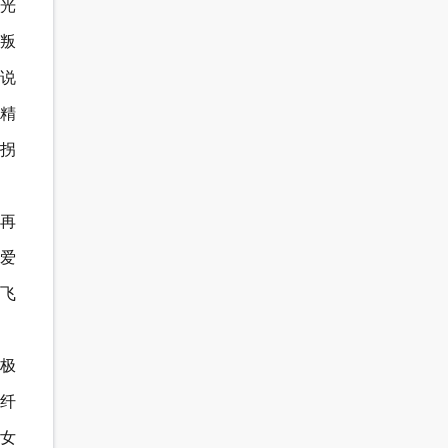
光
叛
说
精
拐
再
爱
飞
造极
纤
女