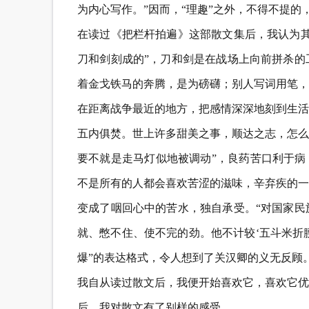
为内心写作。”因而，“理趣”之外，不得不提
在读过《把栏杆拍遍》这部散文集后，我认为其
刀和剑刻成的”，刀和剑是在战场上向前拼杀的
着金戈铁马的奔腾，是为磅礴；别人写词用笔，
在距离战争最近的地方，把感情深深地刻到生活和历
五内俱焚。世上许多甜美之事，顺达之志，怎么
要不就是走马灯似地被调动”，良药苦口利于病
不是所有的人都会喜欢苦涩的滋味，辛弃疾的一
变成了咽回心中的苦水，独自承受。“对国家民
就、憋不住、使不完的劲。他不计较‘五斗米折
爆”的表达格式，令人想到了关汉卿的义无反顾
我自从读过散文后，我便开始喜欢它，喜欢它优
后，我对散文有了别样的感受。