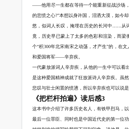
——他用尽一生都在等待一个能重新征战沙场，
的悲愤之心?”本想以身许国，泪洒大漠，如今
悠，似词人长叹，掩埋在历史的长河中……从
竟，历史早已蒙上了太多的色彩和渲染，而梁
个“积300年北宋南宋之动荡，才产生”的，在文
和爱国将军——辛弃疾。
一代豪放派词人辛弃疾，从他的一生中可以看出
是这种爱国精神成就了狂放派诗人辛弃疾。虽然
悲叹与壮士闲置的愤懑，所以辛弃疾也可以说是
《把栏杆拍遍》读后感3
这本书中介绍了许多历史名人，有铁甲烈马，以
最后一位罪臣、同时也是中国近代史的第一位功