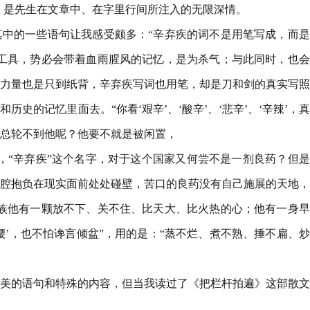
的，是先生在文章中、在字里行间所注入的无限深情。
中的一些语句让我感受颇多：“辛弃疾的词不是用笔写成，而是
工具，势必会带着血雨腥风的记忆，是为杀气；与此同时，也会
力量也是只到纸背，辛弃疾写词也用笔，却是刀和剑的真实写照
史的记忆里面去。“你看‘艰辛’、‘酸辛’、‘悲辛’、‘辛辣’，
总轮不到他呢？他要不就是被闲置，
，“辛弃疾”这个名字，对于这个国家又何尝不是一剂良药？但
腔抱负在现实面前处处碰壁，苦口的良药没有自己施展的天地，
族他有一颗放不下、关不住、比天大、比火热的心；他有一身早
腰’，也不怕谗言倾盆”，用的是：“蒸不烂、煮不熟、捶不扁、
。
美的语句和特殊的内容，但当我读过了《把栏杆拍遍》这部散文