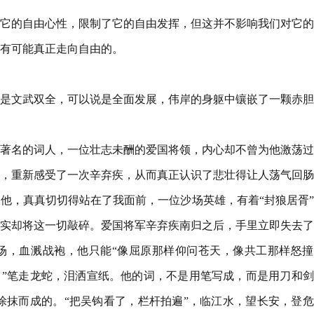
它的自由心性，限制了它的自由发挥，但这并不影响我们对它的
有可能真正走向自由的。
是文武双全，可以说是全面发展，伟岸的身躯中镶嵌了一颗赤胆
著名的词人，一位壮志未酬的爱国将领，内心却不曾为他激荡过
，重新感受了一次辛弃疾，从而真正认识了悲壮得让人荡气回肠
他，真真切切得站在了我面前，一位沙场英雄，有着“封狼居胥
实却将这一切敲碎。爱国将军辛弃疾南归之后，手里立即失去了
场，血溅战袍，他只能“像屈原那样仰问苍天，像共工那样怒撞
。”笔走龙蛇，泪洒宣纸。他的词，不是用笔写成，而是用刀和
涂抹而成的。“把吴钩看了，栏杆拍遍”，临江水，望长安，登