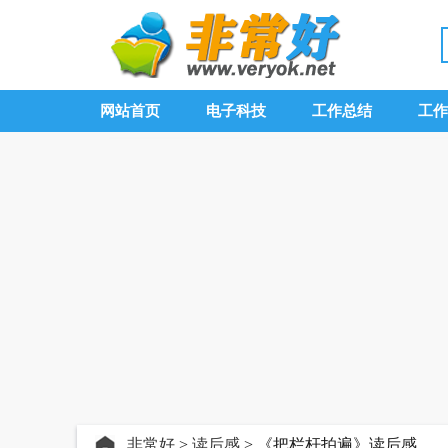
网站首页
电子科技
工作总结
工作
非常好
>
读后感
> 《把栏杆拍遍》读后感