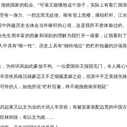
报效国家的机会。“可谁又能懂他这个游子，实际上有着亡国浪
却空有一身力、一腔志而无处使。唯有登上危楼，痛拍栏杆。江
词中跨越历史去体会当年稼轩的心境，这是我所不曾体验过的。
衡先生用丰富的想象和深刻的理解为我打开一扇窗，让我看到了
人中具有“唯一性”、历史上具有“独特地位” 把栏杆拍遍的沙场
，为何词风如此豪放不拘。一位爱国却又报国无门，令人痛心!
辛弃疾风格沉雄豪迈又不乏细腻柔媚之处，但其中不乏英雄失路
可怜的人，如他所说“栏杆百遍，终不能挽救南宋朝廷”
武起家又以文为业的大词人辛弃疾；有被皇家发配边荒的中国古
臣林则徐；有以文为政……