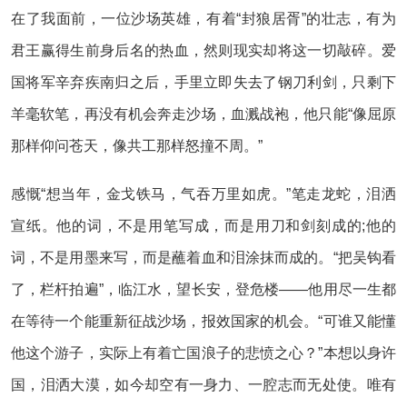
在了我面前，一位沙场英雄，有着“封狼居胥”的壮志，有为
君王赢得生前身后名的热血，然则现实却将这一切敲碎。爱
国将军辛弃疾南归之后，手里立即失去了钢刀利剑，只剩下
羊毫软笔，再没有机会奔走沙场，血溅战袍，他只能“像屈原
那样仰问苍天，像共工那样怒撞不周。”
感慨“想当年，金戈铁马，气吞万里如虎。”笔走龙蛇，泪洒
宣纸。他的词，不是用笔写成，而是用刀和剑刻成的;他的
词，不是用墨来写，而是蘸着血和泪涂抹而成的。“把吴钩看
了，栏杆拍遍”，临江水，望长安，登危楼——他用尽一生都
在等待一个能重新征战沙场，报效国家的机会。“可谁又能懂
他这个游子，实际上有着亡国浪子的悲愤之心？”本想以身许
国，泪洒大漠，如今却空有一身力、一腔志而无处使。唯有