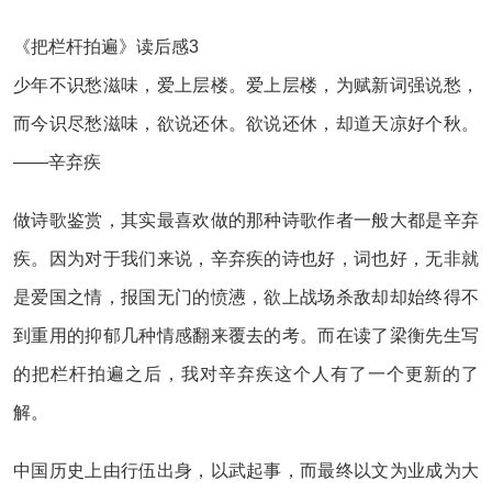
《把栏杆拍遍》读后感3
少年不识愁滋味，爱上层楼。爱上层楼，为赋新词强说愁，
而今识尽愁滋味，欲说还休。欲说还休，却道天凉好个秋。
——辛弃疾
做诗歌鉴赏，其实最喜欢做的那种诗歌作者一般大都是辛弃
疾。因为对于我们来说，辛弃疾的诗也好，词也好，无非就
是爱国之情，报国无门的愤懑，欲上战场杀敌却却始终得不
到重用的抑郁几种情感翻来覆去的考。而在读了梁衡先生写
的把栏杆拍遍之后，我对辛弃疾这个人有了一个更新的了
解。
中国历史上由行伍出身，以武起事，而最终以文为业成为大