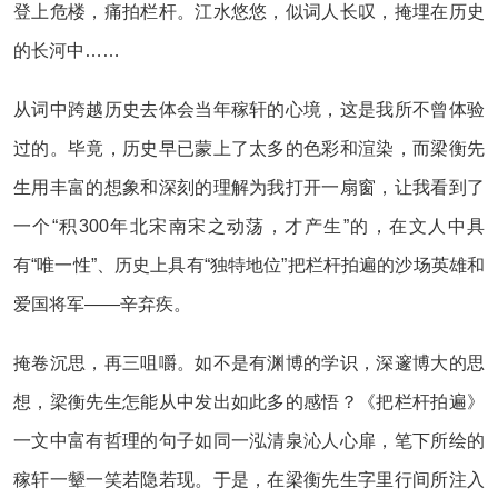
登上危楼，痛拍栏杆。江水悠悠，似词人长叹，掩埋在历史
的长河中……
从词中跨越历史去体会当年稼轩的心境，这是我所不曾体验
过的。毕竟，历史早已蒙上了太多的色彩和渲染，而梁衡先
生用丰富的想象和深刻的理解为我打开一扇窗，让我看到了
一个“积300年北宋南宋之动荡，才产生”的，在文人中具
有“唯一性”、历史上具有“独特地位”把栏杆拍遍的沙场英雄和
爱国将军——辛弃疾。
掩卷沉思，再三咀嚼。如不是有渊博的学识，深邃博大的思
想，梁衡先生怎能从中发出如此多的感悟？《把栏杆拍遍》
一文中富有哲理的句子如同一泓清泉沁人心扉，笔下所绘的
稼轩一颦一笑若隐若现。于是，在梁衡先生字里行间所注入