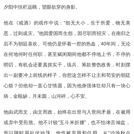
夕阳中扶栏远眺，望眼欲穿的身影。
他在《戒酒》的戏作中说：“怨无大小，生于所爱，物无美
恶，过则成灾。”他因爱国而生怨，因尽职而招灾，在南归之
后不为朝廷喜欢。可他仍是怀着一腔的热血，40年间，无论
在何地何时任何职，甚至赋闲期间他都不停地上书，不停的
唠叨，有机会还要真抓实干，练兵、筹款整饬政务，时刻摆
出一副要冲上前线的样子，你想这怎样不让主和苟安的朝廷
心烦？但他却一直心甘情愿，因为他身强体壮却只有一块心
病，金瓯缺，月未圆，山河碎，心不安。
他由武而文，由文而政，始终在出世与入世间矛盾，在被用
或弃中受煎熬。他不计较“五斗米折腰”，也不怕谗言倾盆，
所以随时局起伏动荡，他也被弃用和任用。从“沙场秋点