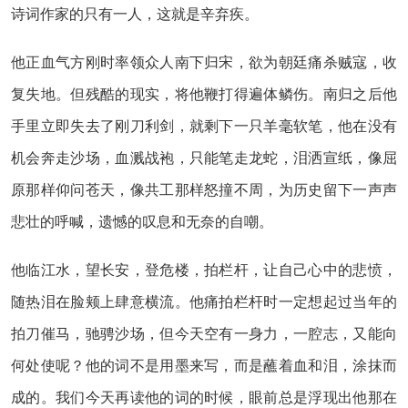
诗词作家的只有一人，这就是辛弃疾。
他正血气方刚时率领众人南下归宋，欲为朝廷痛杀贼寇，收
复失地。但残酷的现实，将他鞭打得遍体鳞伤。南归之后他
手里立即失去了刚刀利剑，就剩下一只羊毫软笔，他在没有
机会奔走沙场，血溅战袍，只能笔走龙蛇，泪洒宣纸，像屈
原那样仰问苍天，像共工那样怒撞不周，为历史留下一声声
悲壮的呼喊，遗憾的叹息和无奈的自嘲。
他临江水，望长安，登危楼，拍栏杆，让自己心中的悲愤，
随热泪在脸颊上肆意横流。他痛拍栏杆时一定想起过当年的
拍刀催马，驰骋沙场，但今天空有一身力，一腔志，又能向
何处使呢？他的词不是用墨来写，而是蘸着血和泪，涂抹而
成的。我们今天再读他的词的时候，眼前总是浮现出他那在