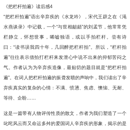
《把栏杆拍遍》读后感4
“把栏杆拍遍”语出辛弃疾的《水龙吟》，宋代王辟之在《渑
水燕谈录》中记载，一个“与世相龃龉”的刘孟节，他常常凭
栏静立，怀想世事，唏嘘独语，或以手拍栏杆。尝有诗
曰：“读书误我四十年，几回醉把栏杆拍”。所以，“栏杆拍
遍”往往表示借拍打栏杆来发泄心中说不出来的抑郁苦闷之
气。作者认为为辛弃疾造像，最贴切的题目就是“把栏杆拍
遍”。在词人把栏杆拍遍的振聋发聩的声响中，我们读出了辛
弃疾真实的复杂的心情：不满、愤懑、焦虑、懊恼、无耐、
等待、企盼……
这是一篇带有人物评传性质的散文，作者为我们塑造了一个
叱咤风云而又命运多舛的爱国词人辛弃疾的形象，揭示的是