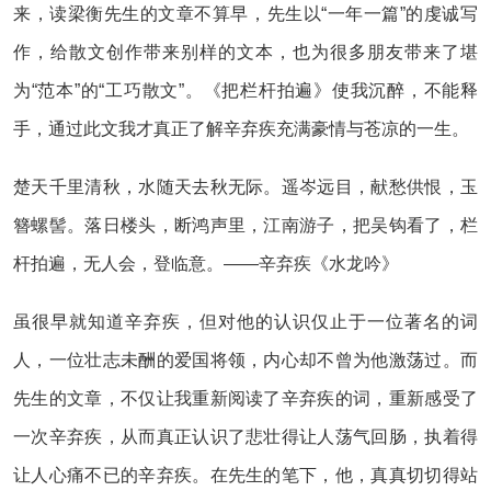
来，读梁衡先生的文章不算早，先生以“一年一篇”的虔诚写
作，给散文创作带来别样的文本，也为很多朋友带来了堪
为“范本”的“工巧散文”。《把栏杆拍遍》使我沉醉，不能释
手，通过此文我才真正了解辛弃疾充满豪情与苍凉的一生。
楚天千里清秋，水随天去秋无际。遥岑远目，献愁供恨，玉
簪螺髻。落日楼头，断鸿声里，江南游子，把吴钩看了，栏
杆拍遍，无人会，登临意。——辛弃疾《水龙吟》
虽很早就知道辛弃疾，但对他的认识仅止于一位著名的词
人，一位壮志未酬的爱国将领，内心却不曾为他激荡过。而
先生的文章，不仅让我重新阅读了辛弃疾的词，重新感受了
一次辛弃疾，从而真正认识了悲壮得让人荡气回肠，执着得
让人心痛不已的辛弃疾。在先生的笔下，他，真真切切得站