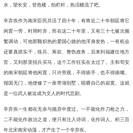
水，望长安，登危楼，拍栏杆，热泪横流了吧。
辛弃疾作为南宋臣民共活了四十年，有将近二十年朝廷将它
闲置一旁，时用时弃，而在这二十年里，又有三十七被次频
繁调动，可他那颗炽热的爱国心烧的他浑身发热，一有机会
还要真抓实干，练兵、筹款、整饬政务，后来到福建任地方
官，又到那里招兵买马，这个工作狂实在太过了。主和苟安
的南宋朝廷将他闲置，只许旁观，不得插手，也不得插嘴。
报国无门，他便修了一座带湖别墅，咀嚼自己的寂寞。这就
是一位武人被迫成为文人的时代悲剧。
辛弃疾一生都在无奈与抛弃中度过。一不能化作刀枪之力，
二不能化作政治之道，便只有注入诗词，化作词人。积三百
年北宋南宋动荡，才产生了一个辛弃疾。