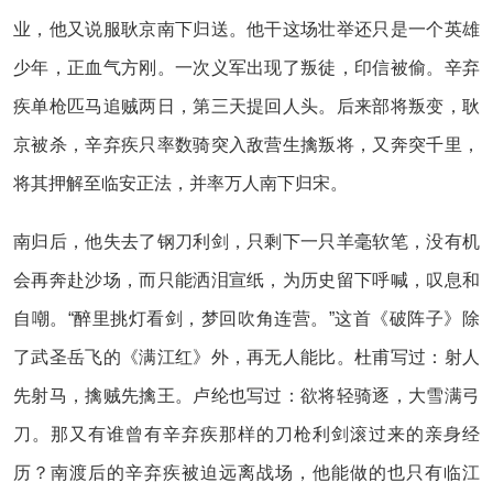
业，他又说服耿京南下归送。他干这场壮举还只是一个英雄
少年，正血气方刚。一次义军出现了叛徒，印信被偷。辛弃
疾单枪匹马追贼两日，第三天提回人头。后来部将叛变，耿
京被杀，辛弃疾只率数骑突入敌营生擒叛将，又奔突千里，
将其押解至临安正法，并率万人南下归宋。
南归后，他失去了钢刀利剑，只剩下一只羊毫软笔，没有机
会再奔赴沙场，而只能洒泪宣纸，为历史留下呼喊，叹息和
自嘲。“醉里挑灯看剑，梦回吹角连营。”这首《破阵子》除
了武圣岳飞的《满江红》外，再无人能比。杜甫写过：射人
先射马，擒贼先擒王。卢纶也写过：欲将轻骑逐，大雪满弓
刀。那又有谁曾有辛弃疾那样的刀枪利剑滚过来的亲身经
历？南渡后的辛弃疾被迫远离战场，他能做的也只有临江