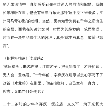
的无限深情中，真切感受到先生对词人的同情和惋惜。我想
如果稼轩在世，也会有当年白乐天那种“座中泣下谁最多，江
州司马青衫湿”的感慨。当然，更有知音为何在千年之后出生
的余恨。而我在阅读此文时，时而为其绝妙的一笔而赞叹，
时而在平淡中品味生活的哲理，真是“此中有真意，欲辩已忘
言”。
《把栏杆拍遍》读后感2
“落日楼头，断鸿声里，江南游子，把吴钩看了，栏杆拍遍，
无人会，登临意。”一千年前，辛弃疾在建康城赏心亭写下了
这首《水龙吟》在那里，他痛拍栏杆，自己空有一身力，一
腔志，又能向何处使呢？
二十二岁时的少年辛弃疾，便拉起一支义军，为了光复大