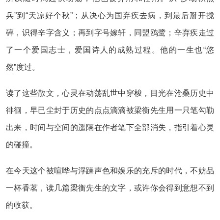
兵”到“天凉好个秋”；从决心为国弃疾去病，到最后掰开搅
碎，识得辛字含义；再到字号嫁轩，同盟鸥鹭；辛弃疾走过
了一个爱国志士，爱国诗人的成熟过程。他的一生也“悠
然”度过。
读了这些散文，心灵在动荡乱世中穿梭，目光在沧桑历史中
徘徊，早已尘封于历史的点点滴滴被梁衡先生用一只笔勾勒
出来，时间与空间的遥隔在作者笔下全部消失，指引着心灵
的碰撞。
在今天这个被喧哗与浮躁声色和娱乐的充斥的时代，不妨品
一杯香茗，读几篇梁衡先生的文字，或许你会得到意想不到
的收获。