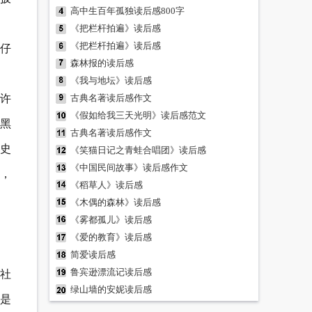
高中生百年孤独读后感800字
《把栏杆拍遍》读后感
《把栏杆拍遍》读后感
仔
森林报的读后感
《我与地坛》读后感
许
古典名著读后感作文
《假如给我三天光明》读后感范文
黑
古典名著读后感作文
史
《笑猫日记之青蛙合唱团》读后感
《中国民间故事》读后感作文
，
《稻草人》读后感
《木偶的森林》读后感
《雾都孤儿》读后感
《爱的教育》读后感
简爱读后感
鲁宾逊漂流记读后感
社
绿山墙的安妮读后感
只是