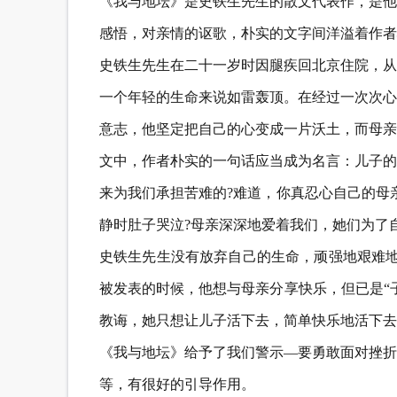
《我与地坛》是史铁生先生的散文代表作，是他
感悟，对亲情的讴歌，朴实的文字间洋溢着作者
史铁生先生在二十一岁时因腿疾回北京住院，从
一个年轻的生命来说如雷轰顶。在经过一次次心
意志，他坚定把自己的心变成一片沃土，而母亲
文中，作者朴实的一句话应当成为名言：儿子的
来为我们承担苦难的?难道，你真忍心自己的母
静时肚子哭泣?母亲深深地爱着我们，她们为了
史铁生先生没有放弃自己的生命，顽强地艰难地
被发表的时候，他想与母亲分享快乐，但已是“
教诲，她只想让儿子活下去，简单快乐地活下去
《我与地坛》给予了我们警示—要勇敢面对挫折
等，有很好的引导作用。