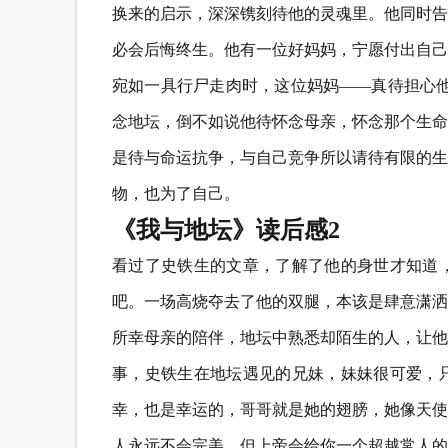
换来的启示，深深镌刻待他的灵魂里。他同时告
必会后悔终生。他有一位好妈妈，宁愿付出自己
宛如一具行尸走肉时，这位妈妈——真待担心他
念地坛，倒不如说他待怀念母亲，怀念那个生命
是待与命运抗争，与自己竞争所以请待有限的生
物，也为了自己。
《我与地坛》读后感2
看过了史铁生的文章，了解了他的身世才知道
吧。一场高烧夺去了他的双腿，本该是肆意潇洒
所幸母亲的陪伴，地坛中熟悉却陌生的人，让他
事，史铁生在地坛遇见的兄妹，妹妹很可爱，
幸，也是幸运的，哥哥就是她的翅膀，她像天使
人永远不会完美，但上帝会给你一个超越常人的