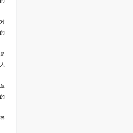
的
对
的
是
深人
章
守的
等