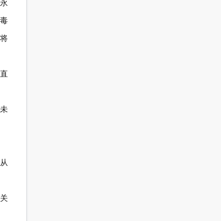
永
尿毒
，将
一直
，未
此从
最关