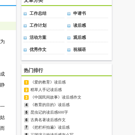
文章分类
工作总结
申请书
工作计划
读后感
活动方案
观后感
为
优秀作文
祝福语
热门排行
，成
《爱的教育》读后感
静
稻草人手记读后感
《中国民间故事》读后感作文
《教育的目的》读后感
一
昆虫记的读后感600字
姑
古典名著读后感作文
《把栏杆拍遍》读后感
而
三国演义的读后感怎么写