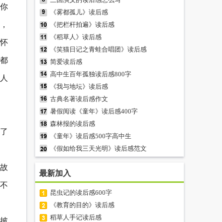
你
《雾都孤儿》读后感
，
《把栏杆拍遍》读后感
《稻草人》读后感
怀
《笑猫日记之青蛙合唱团》读后感
都
简爱读后感
高中生百年孤独读后感800字
人
《我与地坛》读后感
古典名著读后感作文
暑假阅读《童年》读后感400字
森林报的读后感
了
《童年》读后感500字高中生
《假如给我三天光明》读后感范文
故
最新加入
不
昆虫记的读后感600字
《教育的目的》读后感
稻草人手记读后感
披