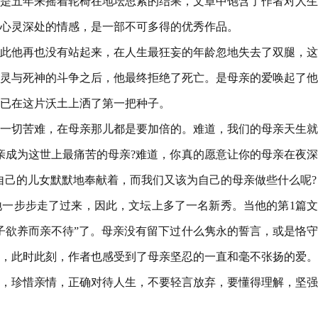
是五年来摇着轮椅在地坛思索的结果，文章中饱含了作者对人生
心灵深处的情感，是一部不可多得的优秀作品。
此他再也没有站起来，在人生最狂妄的年龄忽地失去了双腿，这
灵与死神的斗争之后，他最终拒绝了死亡。是母亲的爱唤起了他
已在这片沃土上洒了第一把种子。
一切苦难，在母亲那儿都是要加倍的。难道，我们的母亲天生就
亲成为这世上最痛苦的母亲?难道，你真的愿意让你的母亲在夜
自己的儿女默默地奉献着，而我们又该为自己的母亲做些什么呢?
一步步走了过来，因此，文坛上多了一名新秀。当他的第1篇文
子欲养而亲不待”了。母亲没有留下过什么隽永的誓言，或是恪
，此时此刻，作者也感受到了母亲坚忍的一直和毫不张扬的爱。
，珍惜亲情，正确对待人生，不要轻言放弃，要懂得理解，坚强