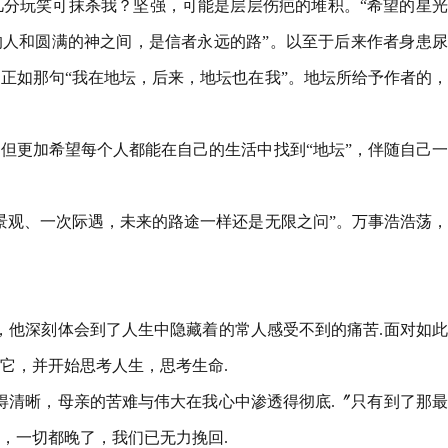
分玩笑可抹杀我？坚强，可能是层层伤疤的堆积。“希望的星光
的人和圆满的神之间，是信者永远的路”。以至于后来作者身患
正如那句“我在地坛，后来，地坛也在我”。地坛所给予作者的
但更加希望每个人都能在自己的生活中找到“地坛”，伴随自己
景观、一次际遇，未来的路途一样还是无限之问”。万事浩浩荡
，他深刻体会到了人生中隐藏着的常人感受不到的痛苦.面对如
它，并开始思考人生，思考生命.
得清晰，母亲的苦难与伟大在我心中渗透得彻底.〞只有到了那
，一切都晚了，我们已无力挽回.