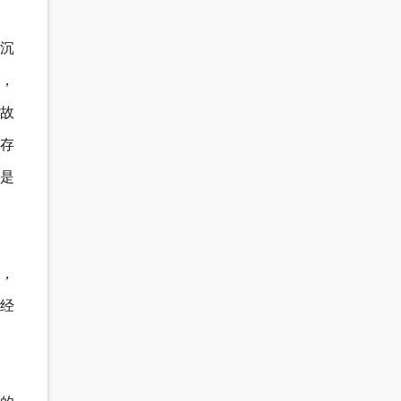
沉
分，
故
存
是
的，
历经