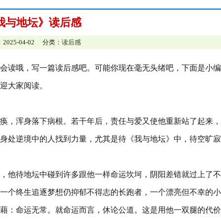
我与地坛》读后感
2025-04-02 分类：
读后感
会读哦，写一篇读后感吧。可能你现在毫无头绪吧，下面是小编
迎大家阅读。
瘫痪，浑身落下病根。若干年后，责任与爱又使他重新站了起来
身处逆境中的人找到力量，尤其是待《我与地坛》中，待空旷寂
，他待地坛中碰到许多跟他一样命运坎坷，阴阳差错就过上了不
一个终生追逐梦想仍抑郁不得志的长跑者，一个漂亮但不幸的小
藉：命运无常。就命运而言，休论公道。这是用他一双腿的代价