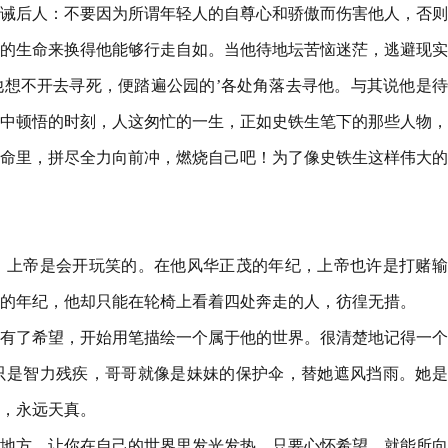
诫后人：不要因为所谓年轻人的自尊心和骄傲而伤害他人，否则
的生命来换得他能够行走自如。当他待地坛苦恼迷茫，逃避现实
想不开去寻死，便踏遍公园的’各处角落去寻他。与其说他是待
中顿悟的时刻，人这匆忙的一生，正如史铁生笔下的那些人物，
命里，拼尽全力向前冲，燃烧自己吧！为了像史铁生这样伟大的
，上帝是会开玩笑的。在他风华正茂的年纪，上帝也许是打赌输
的年纪，他却只能在轮椅上看着四处奔走的人，彷徨无措。
有了希望，开始用笔描绘一个属于他的世界。很清楚地记得一个
只是智力残疾，哥哥就像是妹妹的保护伞，替她遮风挡雨。她是
，永远天真。
地方，让你在自己的世界里发光发热。只要心怀希望，就能所向