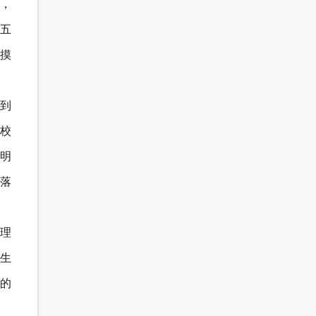
并，
;五
摸
生到
校
明
落
理
卫生
的