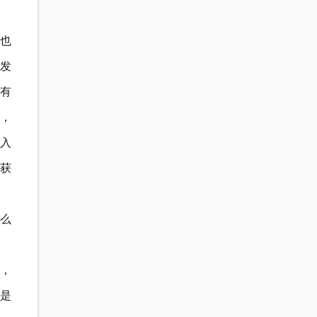
也
故发
有
，
入
分获
么
问，
是