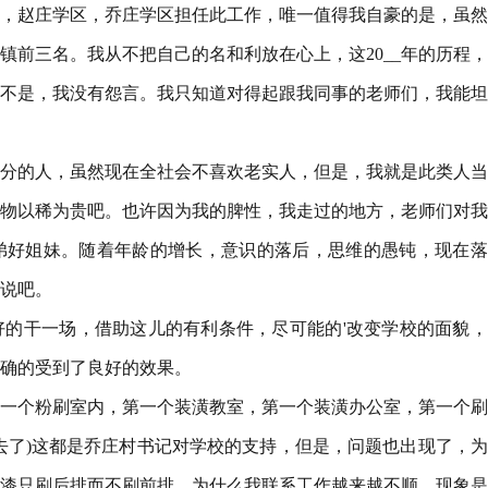
学区，赵庄学区，乔庄学区担任此工作，唯一值得我自豪的是，虽
镇前三名。我从不把自己的名和利放在心上，这20__年的历程
不是，我没有怨言。我只知道对得起跟我同事的老师们，我能坦
分的人，虽然现在全社会不喜欢老实人，但是，我就是此类人当
物以稀为贵吧。也许因为我的脾性，我走过的地方，老师们对我
弟好姐妹。随着年龄的增长，意识的落后，思维的愚钝，现在落
说吧。
好好的干一场，借助这儿的有利条件，尽可能的'改变学校的面貌
确的受到了良好的效果。
一个粉刷室内，第一个装潢教室，第一个装潢办公室，第一个刷
去了)这都是乔庄村书记对学校的支持，但是，问题也出现了，
漆只刷后排而不刷前排，为什么我联系工作越来越不顺。现象是