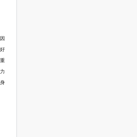
原因
好
重
力
身