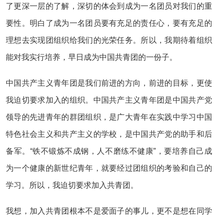
了更深一层的了解，深切的体会到成为一名团员对我们的重
要性。明白了成为一名团员要有充足的责任心，要有充足的
理想去实现团组织给我们的光荣任务。所以，我期待着组织
能对我实行培养，早日成为中国共青团的一份子。
中国共产主义青年团是我们前进的方向，前进的目标，更使
我迫切要求加入的组织。中国共产主义青年团是中国共产党
领导的先进青年的群团组织，是广大青年在实践中学习中国
特色社会主义和共产主义的学校，是中国共产党的助手和后
备军。“铁不锻炼不成钢，人不磨练不健康”，要培养自己成
为一个健康的新世纪青年，就要经过团组织的考验和自己的
学习。所以，我迫切要求加入共青团。
我想，加入共青团根本不是爱面子的事儿，更不是想在同学