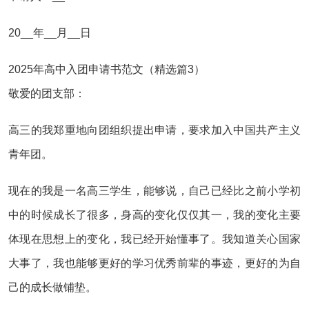
20__年__月__日
2025年高中入团申请书范文（精选篇3）
敬爱的团支部：
高三的我郑重地向团组织提出申请，要求加入中国共产主义
青年团。
现在的我是一名高三学生，能够说，自己已经比之前小学初
中的时候成长了很多，身高的变化仅仅其一，我的变化主要
体现在思想上的变化，我已经开始懂事了。我知道关心国家
大事了，我也能够更好的学习优秀前辈的事迹，更好的为自
己的成长做铺垫。