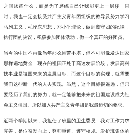
之间炫耀什么，而是为了磨练自己让我能更上一层楼，同
时，我也一定会接受共产主义青年团组织的教导及努力学习
马列主义，毛泽东思想，邓小平理论，做到遵守团的纪律，
执行团的决议，积极参加团体活动，做一个真正的好团员。
当今的中国不再像当年那么困苦不堪，但不可能像发达国家
那样遍地黄金，现在的祖国正处于高速发展阶段，发展高科
技事业是祖国未来的发展目标。而这个目标的实现，就需要
我们这些新一代的人去实现。虽然，这个目标很遥远，但只
要经历了我们的努力，就一定能够把未来的祖国建设成为社
会主义强国。所以加入共产主义青年团是我最迫切的要求。
近两个学期以来，我担任了班里的卫生委员，我对工作力求
完善，是位奋发向上，尊师重道、遵守校规、爱护班集体的