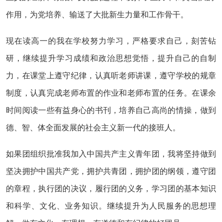
作用，为党培养、输送了大批新生力量和工作骨干。
现在读高一的我在学校努力学习，严格要求自己，刻苦钻
研，继续提升学习成绩和政治思想觉悟，提升自己的自制
力，在课堂上遵守纪律，认真听老师讲课，遵守学校的规章
制度，认真完成老师布置的作业和老师布置的任务。在课余
时间阅读一些有益身心的书刊，培养自己高尚的情操，做到
德、智、体全面发展的社会主义新一代的接班人。
如果团组织批准我加入中国共产主义青年团，我将坚持做到
坚决拥护中国共产党，拥护共青团，拥护团的纲领，遵守团
的章程，执行团的决议，履行团的义务，学习团的基本知识
和科学、文化、业务知识。继续提升为人民服务的思想理