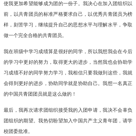
使我更加希望能够成为团的一份子。我决心在加入团组织以
前，以共青团员的标准严格要求自己，以优秀共青团员为榜
样，刻苦学习，继续提升自己的思想水平与理解水平，争取
做一个完全合格的共青团员。
我在班级中学习成绩算是很好的同学，所以我想我会在今后
的学习中更好的努力，取得更大的进步，当然我也会协助学
习成绩不好的同学努力学习，我相信只要我做到这些，我就
会得到更好的进步，协助同学就是协助自己。我想一名真正
的中国共青团团员就是这么做的！
最后，我再次请求团组织接受我的入团申请，我决不会辜负
团组织的期望。我热切盼望加入中国共产主义青年团，请学
校团委批准。