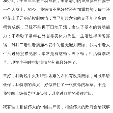
和劳动，于当年年底主动辞职，全家老小的重担就压在妻子
一个人身上。如今，我病情不见好转还有加重趋势，每年还
得花上千元的药控制病情；而已年过六旬的妻子年老多病，
积劳成疾，已经不能再下田地干活，丧失了基本的劳动能
力；不孝独子常年在外省靠卖体力为生，生活过得风餐露
宿，对我二老生老病痛不管不问也无能力照顾。我两个老人
生活过得捉襟见肘，常常是有这顿，没下顿，生活特别艰
苦。现在连平时控制病情的药都只好停了。
幸好，我听说中央对特殊困难的农民有政策照顾，可以申请
低保，我特别的高兴，好似抓住了一根救命的稻草。于是，
我特向上级领导申请低保，以度过目前的艰难时日。
我有理由相信伟大的中国共产党，相信伟大的政府会给我解