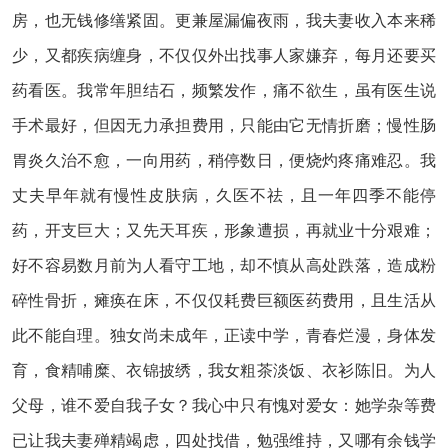
房，也无钱修缮紧固。更兼屋漏偏夜雨，我夫妻收入本来稀
少，又都疾病缠身，不仅仅外出找事人家嫌弃，每月还要买
药看医。我常年胆结石，频繁发作，痛不欲生，虽有医生说
手术最好，但因无力承担费用，只能由它无情折磨；慢性肠
胃炎久治不愈，一向用药，稍停数日，便烧灼疼痛难忍。我
丈夫早年就有慢性皮肤病，久医不祛，且一年四季不能停
药，开支巨大；又先天耳疾，形象遭损，再就业十分艰难；
好不容易数月前为人看守工地，却不慎从高处跌落，造成粉
碎性骨折，瘫痪在床，不仅仅耗费巨额医药费用，且生活从
此不能自理。独女尚未成年，正读中学，青春烂漫，身体发
育，食精哺糜、衣锦披绣，我女粗茶淡饭、衣衫陈旧。为人
父母，谁不爱自我子女？我心中只有愧对爱女：她学杂等费
已让我夫妻殚精竭虑，四处找借，勉强维持，又哪有余钱学