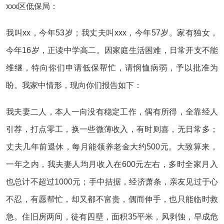
xxx区低保局：
我叫xx，今年53岁；我丈夫叫xxx，今年57岁。家有独女，
今年16岁，正读中学高二。因家庭生活困难，日常开支不能
维继，特向你们申请低保帮忙，请悯恤病弱，予以批准为
盼。我家中情形，现向你们报告如下：
我夫妻二人，本人一向没有稳定工作，偶有所得，全靠经人
引荐，打点零工，换一些微薄收入，有时则喜，无日常多；
丈夫几年前退休，每月能领养老金大约500元。大致算来，
一年之内，我夫妻人均月收入在600元左右，多时全家月入
也总计不超过1000元；手中拮据，经济萧条，亲友见过于心
不忍，有愿帮忙，却又都不富贵，偶而伸手，也只能临时救
急。住旧房两间，徒有四壁，面积35平米，风剥蚀，早成危