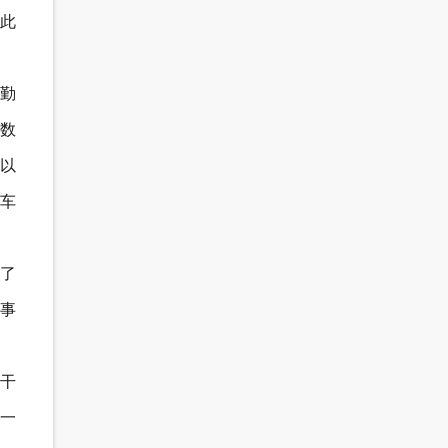
特此
勤
数
以
车
了
事
干
一