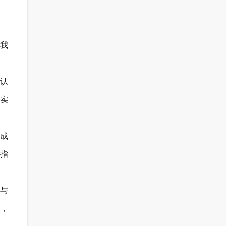
，我
，认
充实
成
指
与
，