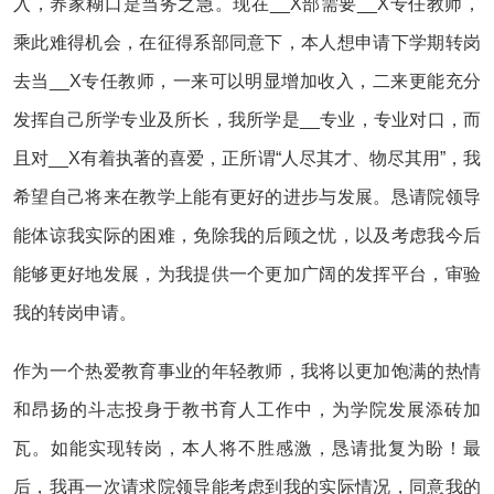
入，养家糊口是当务之急。现在__X部需要__X专任教师，
乘此难得机会，在征得系部同意下，本人想申请下学期转岗
去当__X专任教师，一来可以明显增加收入，二来更能充分
发挥自己所学专业及所长，我所学是__专业，专业对口，而
且对__X有着执著的喜爱，正所谓“人尽其才、物尽其用”，我
希望自己将来在教学上能有更好的进步与发展。恳请院领导
能体谅我实际的困难，免除我的后顾之忧，以及考虑我今后
能够更好地发展，为我提供一个更加广阔的发挥平台，审验
我的转岗申请。
作为一个热爱教育事业的年轻教师，我将以更加饱满的热情
和昂扬的斗志投身于教书育人工作中，为学院发展添砖加
瓦。如能实现转岗，本人将不胜感激，恳请批复为盼！最
后，我再一次请求院领导能考虑到我的实际情况，同意我的