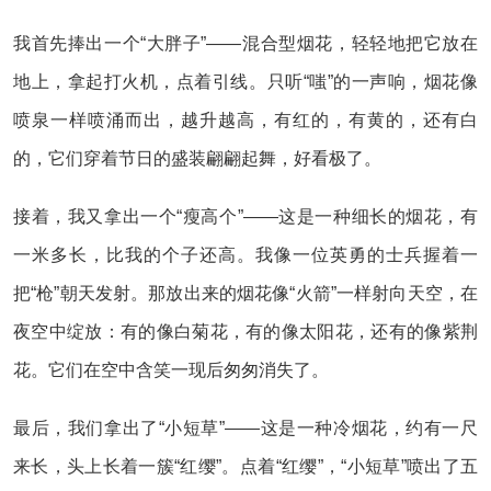
我首先捧出一个“大胖子”——混合型烟花，轻轻地把它放在
地上，拿起打火机，点着引线。只听“嗤”的一声响，烟花像
喷泉一样喷涌而出，越升越高，有红的，有黄的，还有白
的，它们穿着节日的盛装翩翩起舞，好看极了。
接着，我又拿出一个“瘦高个”——这是一种细长的烟花，有
一米多长，比我的个子还高。我像一位英勇的士兵握着一
把“枪”朝天发射。那放出来的烟花像“火箭”一样射向天空，在
夜空中绽放：有的像白菊花，有的像太阳花，还有的像紫荆
花。它们在空中含笑一现后匆匆消失了。
最后，我们拿出了“小短草”——这是一种冷烟花，约有一尺
来长，头上长着一簇“红缨”。点着“红缨”，“小短草”喷出了五