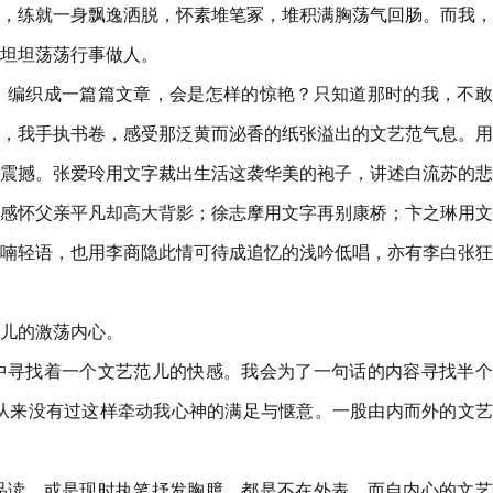
，练就一身飘逸洒脱，怀素堆笔冢，堆积满胸荡气回肠。而我，
坦坦荡荡行事做人。
，编织成一篇篇文章，会是怎样的惊艳？只知道那时的我，不敢
，我手执书卷，感受那泛黄而泌香的纸张溢出的文艺范气息。用
震撼。张爱玲用文字裁出生活这袭华美的袍子，讲述白流苏的悲
感怀父亲平凡却高大背影；徐志摩用文字再别康桥；卞之琳用文
喃轻语，也用李商隐此情可待成追忆的浅吟低唱，亦有李白张狂
儿的激荡内心。
中寻找着一个文艺范儿的快感。我会为了一句话的内容寻找半个
从来没有过这样牵动我心神的满足与惬意。一股由内而外的文艺
品读，或是现时执笔抒发胸臆，都是不在外表，而自内心的文艺