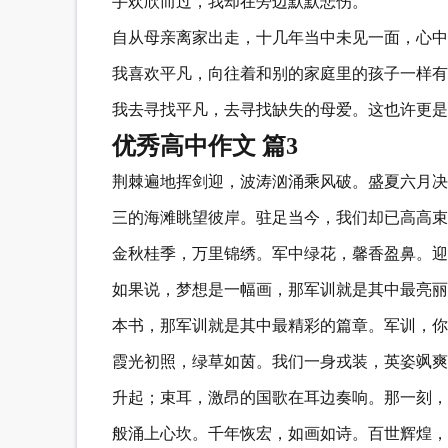
手欢欣而过，我却在旁边默默悲伤。
自从母亲离家出走，十几年当中未见一面，心中
我喜欢平凡，向往着和别的家庭里的孩子一样有
我去寻找平凡，去寻找缺失的母爱。这也许更是
优秀高中作文 篇3
荆棘遍地挥剑迎，波涛汹涌乘风破。盛夏六月决
三的海滩眺望彼岸。驻足当今，我们却已高高束
金秋桂季，万里锦绣。军中绿花，馨香盈鼻。迎
如果说，梦想是一幅画，那军训就是其中最亮丽
本书，那军训就是其中最精彩的篇章。军训，你
霞光初照，绿草如茵。我们一身戎装，英姿飒爽
升起；束耳，激昂的国歌在耳边奏响。那一刻，
般涌上心坎。千年恢宏，如画如诗。百世辉煌，