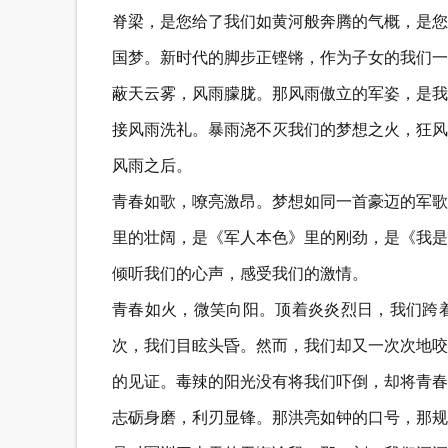
脊梁，是您给了我们如黄河般奔腾的气概，是您
国梦。新时代的脚步正铿锵，作为子女的我们一
蔽天云雾，风雨朦胧。那风雨傲立的军姿，是我
接风雨洗礼。暴雨浇不灭我们的梦想之火，狂风
风雨之后。
青春如歌，嘹亮激昂。梦想如同一首豪迈的军歌
里的壮阔，是《军人本色》里的刚劲，是《我是
倾听我们的心声，感受我们的激情。
青春如火，微笑向阳。顶着炎炎烈日，我们跨
次，我们目眩头昏。然而，我们却又一次次地咬
的见证。毒辣的阳光没有将我们吓倒，却将青春
志砺身磨，利刃显锋。那洪亮如钟的口号，那规