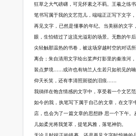
狂草之大气磅礴，可见怀素之不羁。王羲之练书
笔书写属于我的文艺范儿，端端正正写下文字，
再见文字，已然是懂事的年纪。当美丽的文字
眼，生怕错过了这流光溢彩的场景。无数的午后
尖轻触那温热的书卷，被这场穿越时空的对话所
离合；朱自清用文字绘出桨声灯影里的秦淮河，
装点梦境……或许也有纳兰人生若只如初见的喃
仰天长笑，还有李清照斑驳的泪痕……
我徜徉在饱含情感的文字中，享受着一个文艺范
如今的我，执笔写下属于自己的文章，在文字
店，也会为了一篇文章的思想静 思一个下午。
儿如柔光将我笼罩，提笔风雅，落笔神韵。
无论儿时端正的描摹，还是再见文字时惊艳的