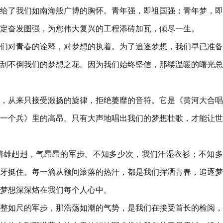
给了我们如南海般广博的胸怀。青年强，即祖国强；青年梦，即
定奋发图强，为您伟大复兴的工程添砖加瓦，倾尽一生。
们对青春的诠释，对梦想的执着。为了追逐梦想，我们早已准备
刮不倒我们的梦想之花。因为我们始终坚信，那缕温暖的曙光总
，从来只接受激扬的旋律，拒绝萎靡的音符。它是《黄河大合唱
一个兵》里的高昂。只有大声地唱出我们的梦想壮歌，才能让世
着雄赳赳，气昂昂的军步。不知多少次，我们汗湿衣衫；不知多
牙挺住。每一滴从额间滚落的热汗，都是我们挥洒青春，追逐梦
梦想深深烙在我们每个人心中。
整如尺的军步，那浩荡如潮的气势，是我们在接受首长的检阅，