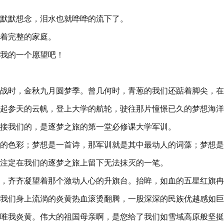
默默想念，泪水也就哗哗的流下了。
着完整的家庭。
我的一个愿望吧！
战时，金秋九月圆梦季。曾几何时，青葱的我们还踮着脚尖，在
起参天的云帆，登上大学的航轮，驶往那片憧憬已久的梦想海洋
接我们的，是逐梦之旅的第一堂必修课大学军训。
的色彩；梦想是一首诗，那军训就是其中最动人的词藻；梦想是
注定在我们的逐梦之旅上留下无法抹灭的一笔。
，齐齐凝望着那个激动人心的升旗台。抬眸，如血的五星红旗冉
我们身上流淌的炎黄热血滚烫翻腾，一股深深的民族优越感如巨
唯我炎黄。伟大的祖国母亲啊，是您给了我们如雪域高原般坚挺