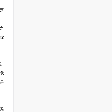
千
逐
之
你
，
进
我
是
温