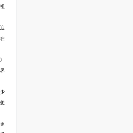
祖
迎
在
》
界
少
想
更