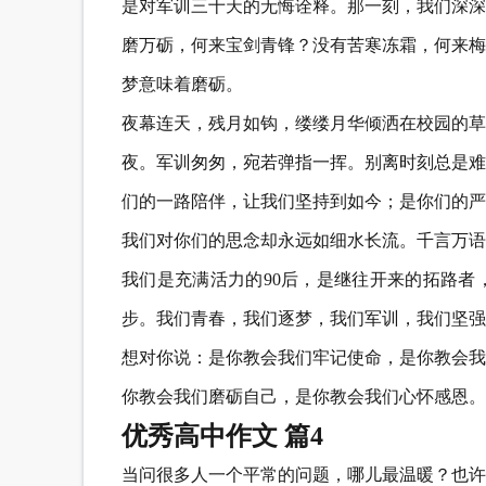
是对军训三十天的无悔诠释。那一刻，我们深深
磨万砺，何来宝剑青锋？没有苦寒冻霜，何来梅
梦意味着磨砺。
夜幕连天，残月如钩，缕缕月华倾洒在校园的草
夜。军训匆匆，宛若弹指一挥。别离时刻总是难
们的一路陪伴，让我们坚持到如今；是你们的严
我们对你们的思念却永远如细水长流。千言万语
我们是充满活力的90后，是继往开来的拓路者
步。我们青春，我们逐梦，我们军训，我们坚强
想对你说：是你教会我们牢记使命，是你教会我
你教会我们磨砺自己，是你教会我们心怀感恩。
优秀高中作文 篇4
当问很多人一个平常的问题，哪儿最温暖？也许