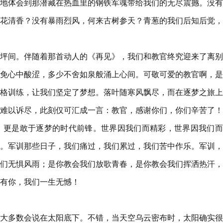
地体会到那潜藏在热血里的钢铁军魂带给我们的无尽震撼。没有
花清香？没有暴雨烈风，何来古树参天？青葱的我们后知后觉，
坪间。伴随着那首动人的《再见》，我们和教官终究迎来了离别
免心中酸涩，多少不舍如泉般涌上心间。可敬可爱的教官啊，是
格训练，让我们坚定了梦想。落叶随寒风飘尽，而在逐梦之旅上
难以诉尽，此刻仅可汇成一言：教官，感谢你们，你们辛苦了！
，更是敢于逐梦的时代前锋。世界因我们而精彩，世界因我们而
。军训那些日子，我们痛过，我们累过，我们苦中作乐。军训，
们无惧风雨；是你教会我们放歌青春，是你教会我们挥洒热汗，
有你，我们一生无憾！
大多数会说在太阳底下。不错，当天空乌云密布时，太阳确实很