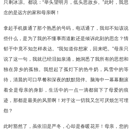
只剩冰凉。都说：“举头望明月，低头思故乡。”此时，我思
念的是远方的家和母亲啊！
拿起手机拨通了那个熟悉的号码，电话通了，我却不知该说
些什么，是为了我的不懂事而道歉还是倾诉此刻的思念？情
郁于中竟不知怎样表达。“我知道你想家，回来吧。”母亲只
说了这一句，我就已经泪如泉涌，她洞悉了我所有的思想和
独在异乡的孤独。我想起了孤灯下的热牛奶，风雪中的等
待，清晨的可口早餐和深夜的默默陪伴。脑海中一幕幕翻滚
着全是母亲的身影，生活中的一点一滴都留下了母爱的痕
迹，那都是最美的风景啊！对于这一切我又怎可厌烦怎可埋
怨？
此时豁然了，虽依旧是严冬，心却是春暖花开！母亲，您的