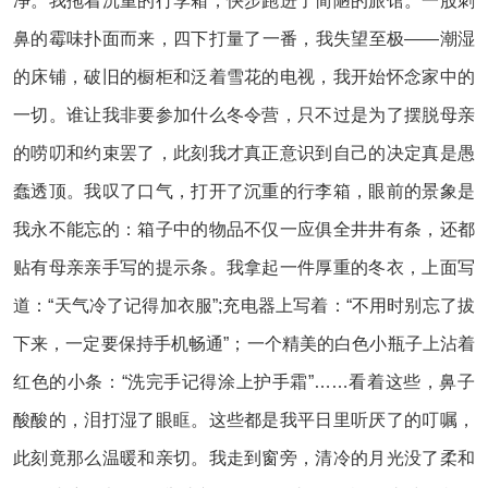
净。我拖着沉重的行李箱，快步跑进了简陋的旅馆。一股刺
鼻的霉味扑面而来，四下打量了一番，我失望至极——潮湿
的床铺，破旧的橱柜和泛着雪花的电视，我开始怀念家中的
一切。谁让我非要参加什么冬令营，只不过是为了摆脱母亲
的唠叨和约束罢了，此刻我才真正意识到自己的决定真是愚
蠢透顶。我叹了口气，打开了沉重的行李箱，眼前的景象是
我永不能忘的：箱子中的物品不仅一应俱全井井有条，还都
贴有母亲亲手写的提示条。我拿起一件厚重的冬衣，上面写
道：“天气冷了记得加衣服”;充电器上写着：“不用时别忘了拔
下来，一定要保持手机畅通”；一个精美的白色小瓶子上沾着
红色的小条：“洗完手记得涂上护手霜”……看着这些，鼻子
酸酸的，泪打湿了眼眶。这些都是我平日里听厌了的叮嘱，
此刻竟那么温暖和亲切。我走到窗旁，清冷的月光没了柔和