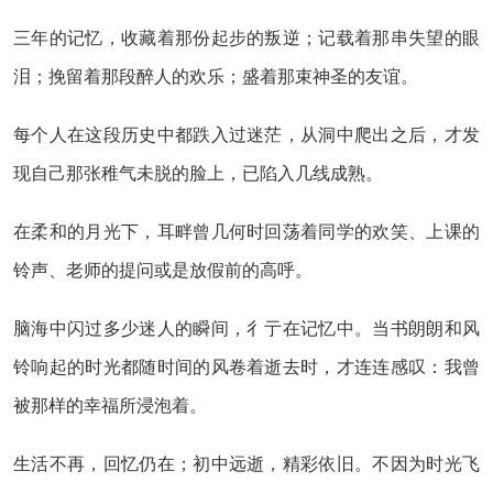
三年的记忆，收藏着那份起步的叛逆；记载着那串失望的眼
泪；挽留着那段醉人的欢乐；盛着那束神圣的友谊。
每个人在这段历史中都跌入过迷茫，从洞中爬出之后，才发
现自己那张稚气未脱的脸上，已陷入几线成熟。
在柔和的月光下，耳畔曾几何时回荡着同学的欢笑、上课的
铃声、老师的提问或是放假前的高呼。
脑海中闪过多少迷人的瞬间，彳亍在记忆中。当书朗朗和风
铃响起的时光都随时间的风卷着逝去时，才连连感叹：我曾
被那样的幸福所浸泡着。
生活不再，回忆仍在；初中远逝，精彩依旧。不因为时光飞