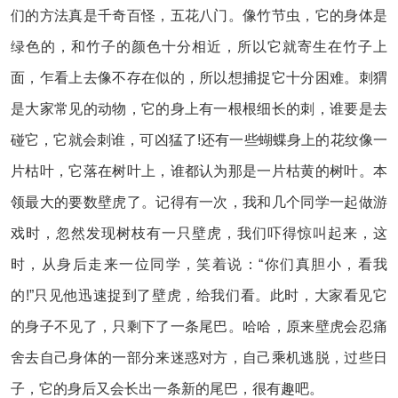
们的方法真是千奇百怪，五花八门。像竹节虫，它的身体是
绿色的，和竹子的颜色十分相近，所以它就寄生在竹子上
面，乍看上去像不存在似的，所以想捕捉它十分困难。刺猬
是大家常见的动物，它的身上有一根根细长的刺，谁要是去
碰它，它就会刺谁，可凶猛了!还有一些蝴蝶身上的花纹像一
片枯叶，它落在树叶上，谁都认为那是一片枯黄的树叶。本
领最大的要数壁虎了。记得有一次，我和几个同学一起做游
戏时，忽然发现树枝有一只壁虎，我们吓得惊叫起来，这
时，从身后走来一位同学，笑着说：“你们真胆小，看我
的!”只见他迅速捉到了壁虎，给我们看。此时，大家看见它
的身子不见了，只剩下了一条尾巴。哈哈，原来壁虎会忍痛
舍去自己身体的一部分来迷惑对方，自己乘机逃脱，过些日
子，它的身后又会长出一条新的尾巴，很有趣吧。