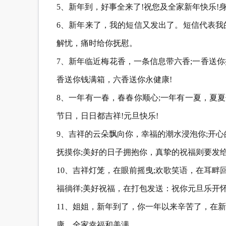
5、新年到，好事全来了!祝您及全家新年快乐!身
6、新年来了，我的短信又发出了。短信代表我
解忧，痛时给你抚慰。
7、新年临近梅花香，一条信息带六香;一香送
香送你钱满箱，六香送你永健康!
8、一年有一春，春春你顺心;一年有一夏，夏夏
节日，日日都吉祥!元旦快乐!
9、吉祥的云朵飘向你，幸福的潮水浸泡你;开
抚摸你;美好的日子拥抱你，真挚的祝福则要发
10、吉祥灯笼，在眼前摇曳;欢歌笑语，在耳畔
福徜徉;美好祝福，在打包发送：祝你元旦乐开怀
11、姐姐，新年到了，你一年以来辛苦了，在
康，全家幸福和美满。