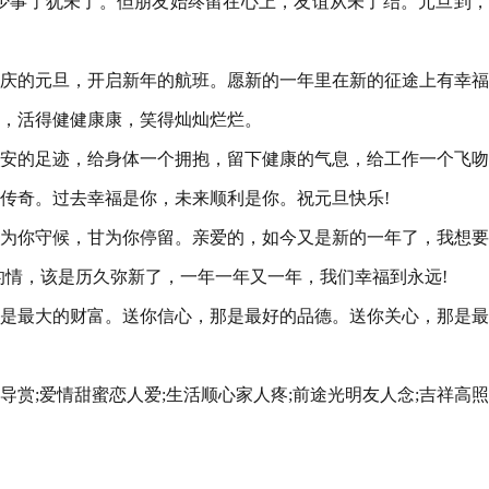
多少事了犹未了。但朋友始终留在心上，友谊从未了结。元旦到
喜庆的元旦，开启新年的航班。愿新的一年里在新的征途上有幸
，活得健健康康，笑得灿灿烂烂。
平安的足迹，给身体一个拥抱，留下健康的气息，给工作一个飞
传奇。过去幸福是你，未来顺利是你。祝元旦快乐!
只为你守候，甘为你停留。亲爱的，如今又是新的一年了，我想
的情，该是历久弥新了，一年一年又一年，我们幸福到永远!
那是最大的财富。送你信心，那是最好的品德。送你关心，那是
导赏;爱情甜蜜恋人爱;生活顺心家人疼;前途光明友人念;吉祥高