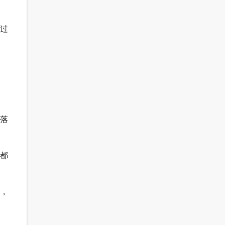
绕过
失落
，都
步，