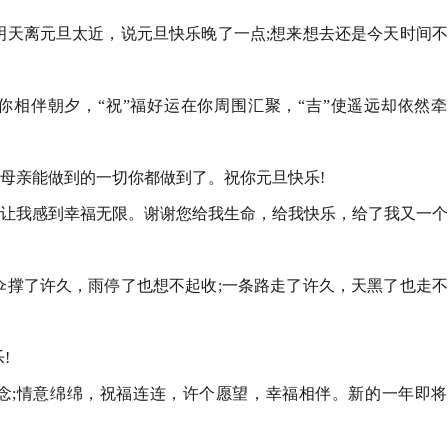
;明天离元旦太近，说元旦快乐晚了一点;想来想去还是今天时间
与你相伴朝夕，“祝”福好运在你周围汇聚，“吉”使遥远却依然
为母亲能做到的一切你都做到了。祝你元旦快乐!
情让我感到幸福无限。谢谢您给我生命，给我快乐，给了我又一
把伞撑了许久，雨停了也想不起收;一条路走了许久，天黑了也走
!
念;情意绵绵，祝福连连，许个愿望，幸福相伴。新的一年即将