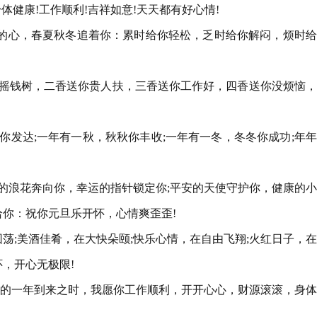
体健康!工作顺利!吉祥如意!天天都有好心情!
的心，春夏秋冬追着你：累时给你轻松，乏时给你解闷，烦时给
你摇钱树，二香送你贵人扶，三香送你工作好，四香送你没烦恼
你发达;一年有一秋，秋秋你丰收;一年有一冬，冬冬你成功;年
心的浪花奔向你，幸运的指针锁定你;平安的天使守护你，健康的
给你：祝你元旦乐开怀，心情爽歪歪!
回荡;美酒佳肴，在大快朵颐;快乐心情，在自由飞翔;火红日子，
，开心无极限!
新的一年到来之时，我愿你工作顺利，开开心心，财源滚滚，身