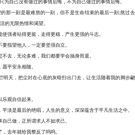
已。只为自己没有做过的事情后悔，不为自己做过的事情后悔。
绝望的那一刻是最难熬的一刻，但不是生命结束的最后一刻;熬过
活的无限热情和渴望。
它能使强者站得更挺，走得更稳，产生更强的斗志。
。不要指望他人，一定要坚强自立。
它过不去，无论多难，我们都要学会抽身而退。
子，愿平安永相随。
的灿烂明天，把尘封在心底的灰暗扫出门去，让生活随着我的脚步
可以乐观自信起来。
久，平淡是最后的绝唱，人生的意义，深深蕴含于平凡生活之中。
的事自己做，正所谓求人不如求己。
错了，去年就给我整反了呜呜。