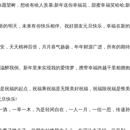
你愿望树，想啥有啥人羡慕;新年送你幸福花，甜蜜幸福笑哈哈;
又是新的明天，未来有你快乐相伴。祝好朋友元旦快乐，幸福在新
安安，天天精神百倍，月月喜气扬扬，年年财源广进，所有的期
四溢醉我倒。新年里来实现我的爱情梦，携带幸福跨越千里相拥
又是祝福的起点，祝福乘祝福是无限美好祝福，祝福除祝福是惟
旦快乐!
菜一酒，一草一木，为是轻闲自在，一人一月，一信一思，传递