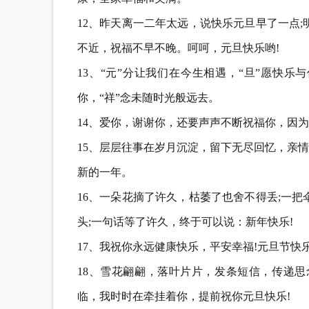
12、昨天离一二年太远，说快乐元旦早了一点
不近，祝福不早不晚。呵呵，元旦快乐哟!
13、“元”分让我们在今生相遇，“旦”愿快乐
你，“祥”念未随时光般远去。
14、爱你，谢谢你，还要声声不断祝福你，因
15、层层往事在岁月沉淀，留下无尽回忆，亲
新的一年。
16、一朵花摘了许久，枯萎了也舍不得丢;一
头;一句话等了许久，终于可以说：新年快乐!
17、我祝你永远健康快乐，平安幸福!元旦节快乐
18、雪花翩翩，落叶片片，发条短信，传递思
临，我时时在牵挂着你，提前祝你元旦快乐!