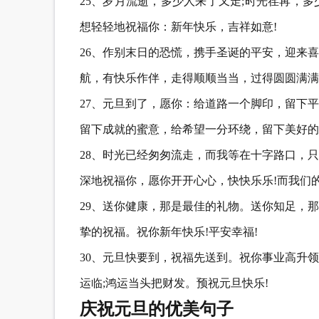
25、岁月流逝，多少人来了又走;时光荏苒，
想轻轻地祝福你：新年快乐，吉祥如意!
26、作别末日的恐慌，携手圣诞的平安，迎来
航，有快乐作伴，走得顺顺当当，过得圆圆满满
27、元旦到了，愿你：给道路一个脚印，留下
留下成就的蜜意，给希望一分环绕，留下美好的
28、时光已经匆匆流走，而我等在十字路口，
深地祝福你，愿你开开心心，快快乐乐!而我们
29、送你健康，那是最佳的礼物。送你知足，
挚的祝福。祝你新年快乐!平安幸福!
30、元旦快要到，祝福先送到。祝你事业高升领
运临;鸿运当头把财发。预祝元旦快乐!
庆祝元旦的优美句子