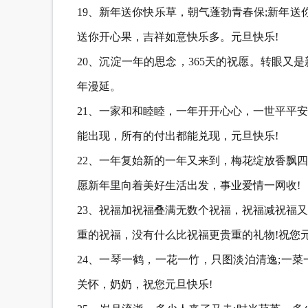
19、新年送你快乐草，朝气蓬勃青春保;新年送
送你开心果，吉祥如意快乐多。元旦快乐!
20、沉淀一年的思念，365天的祝愿。转眼
年漫延。
21、一家和和睦睦，一年开开心心，一世平平
能出现，所有的付出都能兑现，元旦快乐!
22、一年复始新的一年又来到，梅花绽放香飘
愿新年里向着美好生活出发，事业爱情一网收!
23、祝福加祝福叠满无数个祝福，祝福减祝福
重的祝福，没有什么比祝福更贵重的礼物!祝您元
24、一琴一鹤，一花一竹，只图淡泊清逸;一
关怀，奶奶，祝您元旦快乐!