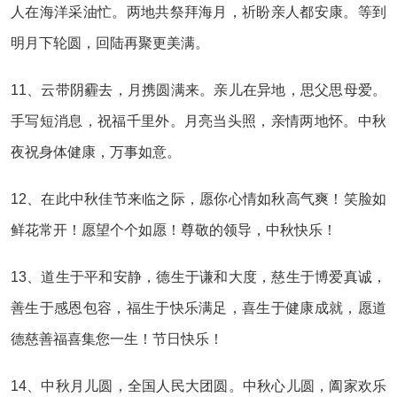
人在海洋采油忙。两地共祭拜海月，祈盼亲人都安康。等到
明月下轮圆，回陆再聚更美满。
11、云带阴霾去，月携圆满来。亲儿在异地，思父思母爱。
手写短消息，祝福千里外。月亮当头照，亲情两地怀。中秋
夜祝身体健康，万事如意。
12、在此中秋佳节来临之际，愿你心情如秋高气爽！笑脸如
鲜花常开！愿望个个如愿！尊敬的领导，中秋快乐！
13、道生于平和安静，德生于谦和大度，慈生于博爱真诚，
善生于感恩包容，福生于快乐满足，喜生于健康成就，愿道
德慈善福喜集您一生！节日快乐！
14、中秋月儿圆，全国人民大团圆。中秋心儿圆，阖家欢乐