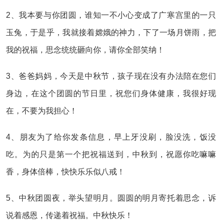
2、我本要与你团圆，谁知一不小心变成了广寒宫里的一只
玉兔，于是乎，我就接着嫦娥的神力，下了一场月饼雨，把
我的祝福，思念统统砸向你，请你全部笑纳！
3、爸爸妈妈，今天是中秋节，孩子现在没有办法陪在您们
身边，在这个团圆的节日里，祝您们身体健康，我很好现
在，不要为我担心！
4、朋友为了给你发条信息，早上牙没刷，脸没洗，饭没
吃。为的只是第一个把祝福送到，中秋到，祝愿你吃嘛嘛
香，身体倍棒，快快乐乐似八戒！
5、中秋团圆夜，举头望明月。圆圆的明月寄托着思念，诉
说着感恩，传递着祝福。中秋快乐！