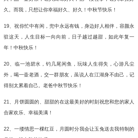
久。而我，只想让你幸福好久、好久！中秋节快乐！
19、祝你忙中有闲，兜中永远有钱，身边好人相伴，容颜永
驻这天，人生目标一向向前，日子越过越甜，如此年复一
年！中秋快乐！
20、临一池碧水，钓几尾闲鱼，玩味人生得失，心游凡尘
外，喝一壶老酒，交一群朋友，虽说人在江湖身不由己，记
得别太累着自己。老爸中秋节快乐！
21、月饼圆圆的、甜甜的在这最美好的时刻祝您和您的家人
合家欢乐、幸福美满！
22、一缕情思一棵红豆，月圆时分我会让玉兔送去我特制的