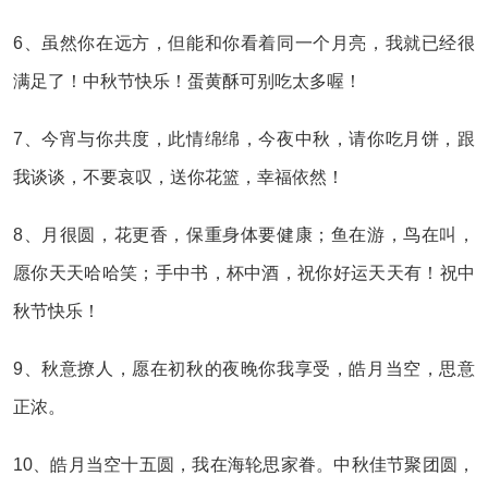
6、虽然你在远方，但能和你看着同一个月亮，我就已经很
满足了！中秋节快乐！蛋黄酥可别吃太多喔！
7、今宵与你共度，此情绵绵，今夜中秋，请你吃月饼，跟
我谈谈，不要哀叹，送你花篮，幸福依然！
8、月很圆，花更香，保重身体要健康；鱼在游，鸟在叫，
愿你天天哈哈笑；手中书，杯中酒，祝你好运天天有！祝中
秋节快乐！
9、秋意撩人，愿在初秋的夜晚你我享受，皓月当空，思意
正浓。
10、皓月当空十五圆，我在海轮思家眷。中秋佳节聚团圆，