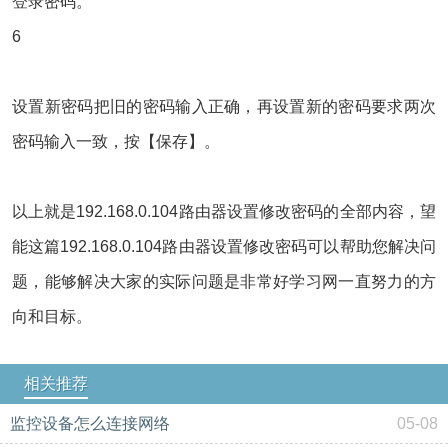
登录密码。
6
设置新密码把旧的密码输入正确，再设置新的密码要求两次
密码输入一致，按【保存】。
以上就是192.168.0.104路由器设置修改密码的全部内容，望
能这篇192.168.0.104路由器设置修改密码可以帮助您解决问
题，能够解决大家的实际问题是非常好学习网一直努力的方
向和目标。
相关推荐
监控设备怎么连接网络
05-08