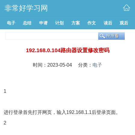
非常好学习网
电子
总结
申请
计划
方案
作文
读后
观后
192.168.0.104路由器设置修改密码
时间：2023-05-04 分类：
电子
1
进行登录首先打开网页，输入192.168.1.1后登录页面。
2