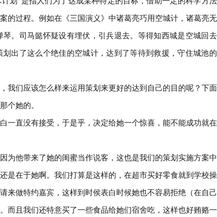
战术计划”是指人们为了达成某种特定的目标，借助一定的科学方
案的过程。例如在《三国演义》中诸葛亮巧用空城计，诸葛亮无
弹琴。司马懿怀疑设有埋伏，引兵退去。等得知西城是空城回去
策划出了这么个绝佳的空城计，达到了等待到救援，守住城池的
，我们应该怎么样来运用策划来更好的达到自己的目的呢？下面
那个她的。
白一直没有接受，于是乎，决定给她一个惊喜，能不能成功就在
因为他带来了她的闺蜜当作说客，这也是我们的策划实施方案中
还是在于她啊。我们打算是这样的，在超市买好零食就到学校操
舍友请来做特约嘉宾，这样到时侯表白时候她也不容易拒绝（在自
。而且我们还特意买了一些食品给她们宿舍吃，这样也好贿赂一