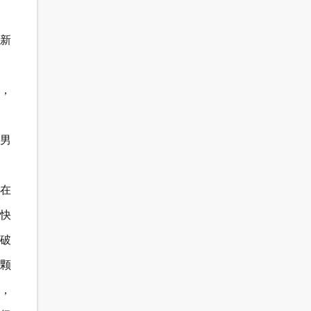
新
），
男
站在
快
破
颗
，