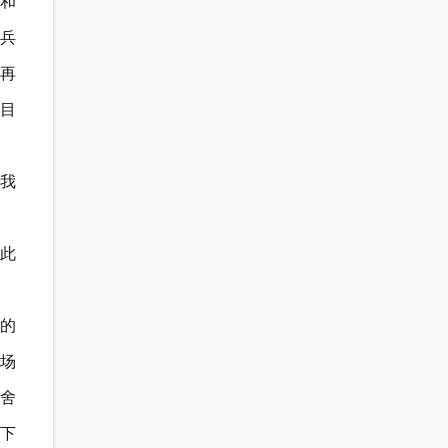
法和
兵
再
目
我
此
的
场
己舍
下