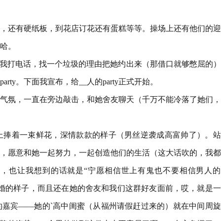
，还有硬纸板，到花店订花还有蛋糕等等。操场上还有他们的迎
融哈。
由我打电话，找一个垃圾的理由把她约出来（那借口就够憋屈的
ty。下面我宣布，给__人的party正式开始。
气氛，一直在旁边敲击，和她舍友聊天（千万不能冷落了她们，
，手上捧着一束鲜花，深情款款的样子（男丝逆袭成高富帅了）。
，愿意和她一起努力，一起创造他们的生活（这大话吹的，我都
，也让我想到的话就是“宁愿相信世上有鬼也不要相信男人的
婚的样子，而且还在她的舍友和我们这群好友面前，哎，就是一
嘉宾——她的`高中闺蜜（从福州请假赶过来的）就在中间周旋