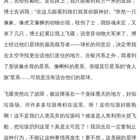
具，先给你戴吧。走在路上，我只能看到前方一米的道路，
博士告诉我：“在这儿能看到路灯就算你眼神好。”突然一只
像象、像虎又像狮的动物出现，咬伤了士，我惊魂未定，又
来了几只，博士赶紧让我上飞碟，说变异动物大军来了。博
士经过他们星球的最高领导者――球长的同意后，决定带我
去太空寻找更合适他们居住的地方。在银河系之外，我看到
了形状像水母的星系、像蝌蚪的星系、吞噬其它星系的“食人
族”星系……可就是没有适合他们的星球。
飞碟突然出了故障，被迫降落在一个臭味熏天的地方，好似
垃圾场。许许多多垃圾堆积在这里。呀！这些垃圾好眼熟
啊！这不是我们人类丢弃的垃圾吗？难道是人类利用火箭飞
船，把垃圾扔到这里？真是太可恶了！我回去后一定要制止
这种行为，不能让这种事情再发生！要不然，这美丽的星球