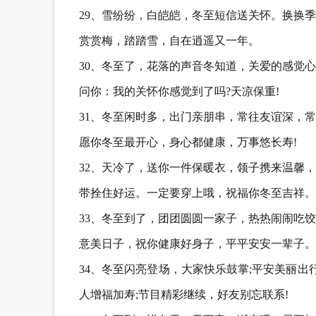
29、雪纷纷，白皑皑，冬至短信送关怀。换换
赏赏梅，踏踏雪，自在逍遥又一年。
30、冬至了，花落的声音冬知道，关爱的感觉
问你：我的关怀你感觉到了吗?天凉保重!
31、冬至闲时多，出门亲朋串，常往友谊深，
愿你冬至最开心，身心都健康，万事悠长寿!
32、天冷了，送你一件保暖衣，领子携来温馨
带拴住好运。一定要穿上哦，祝福你冬至吉祥。
33、冬至到了，团团圆圆一家子，热热闹闹吃
意美日子，祝你健康好身子，平平安安一辈子。
34、冬至闪亮登场，大家快乐鼓掌;平安美丽出
人增福加寿;节目精彩继续，好友别忘联系!