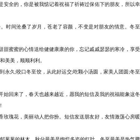
是安全的，你是被我惦记着祝福了祈祷过保佑下的朋友，所以幸
去。时间沧桑了岁月，苍老了容颜，不变是对朋友的情意。冬至
甜甜蜜蜜的心情送给健健康康的你，忘记戚戚瑟瑟的寒冷，享受
和美美，顺顺利利。
到永久;咬口冬至饺，从此好运交;吃颗小汤圆，家美人团圆;冬
开始回来了，春天也越来越近，愿我的短信及我的祝福能象这冬
!
香玫瑰花，美丽动人把你扮。短信发送朋友好，友情激荡心房暖
郁郁葱葱的林木，秋分最美是绚烂多姿的红叶，冬至最美是热气