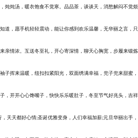
季，炖炖汤，暖衣饱食不觉寒。品品茶，谈谈天，消愁解闷不觉
心知道，愿手机轻轻震动，能让你感到欢乐温馨，无华丽之言，
常来亲情浓。互送冬至礼，开心寄深情，聊天心胸宽，步履来锻
，袖子挥来温暖，纽扣扣紧阳光，双面绣满幸福，兜子兜来甜蜜
饺子，开开心心馋嘴子，快快乐乐暖肚子，冬至节气好兆头，吉
行，天天都好心情;圣诞优雅变身，人们幸福加薪;元旦华丽出手