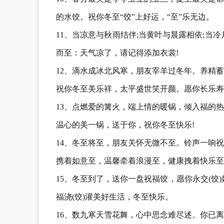
的水饺。祝你冬至“饺”上好运，“至”乐无边。
11、当凉意与秋雨结伴;当黄叶与晨露相依;当
而至：天气凉了，请记得添加衣裳!
12、滴水成冰北风寒，朋友宰羊过冬年。养精
祝你冬至美乐祥，太平盛世笑开颜。愿你长乐寿
13、点燃爱的篝火，端上情的暖锅，倾入福的
温心的美一锅，送于你，祝你冬至快乐!
14、冬至将至，朋友关怀无微不至。铃声一响
携着如意至，温馨牵着浪漫至，健康拽着快乐至
15、冬至到了，送你一盘祝福饺，愿你永交(饺)
福浇(饺)灌美好生活，冬至快乐。
16、数九寒天雪花舞，心中思念难尽述。你已