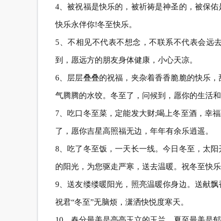
4、被祝福是快乐的，被祈祷是神圣的，被保佑
快乐永伴你!冬至快乐。
5、不相见不代表不想念，不联系不代表会远
到，愿远方的朋友身体健康，小心天凉。
6、层层叠叠的祝福，夹杂着香香脆脆的快乐，
气腾腾的水饺。冬至了，问候到，愿你的生活和
7、吃口冬至菜，定能发大财;喝上冬至酒，幸福
了，愿你吉星高照福无边，年年有余乐逍遥。
8、吃了冬至饭，一天长一线。今日冬至，太阳
的阳光，为您驱走严寒，送去温暖。祝冬至快乐
9、送友缕缕暖阳光，照亮温暖你身边。送献飘
祝君“冬至”无脑烦，潇洒快悦度寒天。
10、春分最美是亭亭玉立的玉兰，夏至最美是