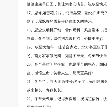
健健康康早日回，莫让为妻心痛苦。祝冬至快乐
17、思念如雪花片片，纯洁晶莹，融化在距离
到了，愿飘舞的雪花带给你永久的快乐。
18、思念永动机开动，雪作燃料，风当发条，
制造。冬至到，愿你把温暖拥抱，心情更美妙。
19、冬至大如年，佳节合家欢。北方冬至饺子
盼。南方家家做汤圆，知是冬至天。冬至节快乐
20、冬至是时间的坐标，也是季节的拐点。阴
盆，感悟生命，笑看人生，明天更美好!
21、冬至了，白天渐渐变长;冬至了，光明越来
越来越长，寿数长长。
22、冬至天气寒，记得要保暖，祝福短信传，