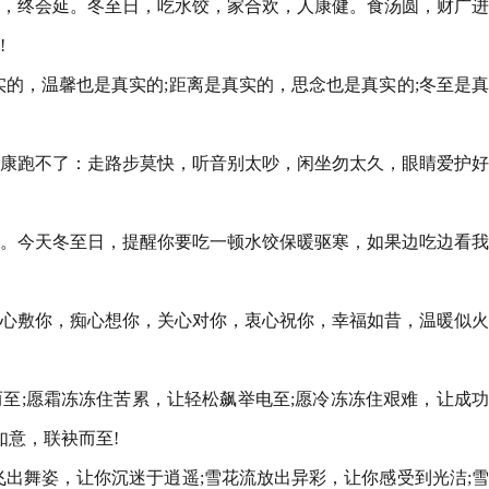
短，终会延。冬至日，吃水饺，家合欢，人康健。食汤圆，财广
!
实的，温馨也是真实的;距离是真实的，思念也是真实的;冬至是
健康跑不了：走路步莫快，听音别太吵，闲坐勿太久，眼睛爱护
管。今天冬至日，提醒你要吃一顿水饺保暖驱寒，如果边吃边看
热心敷你，痴心想你，关心对你，衷心祝你，幸福如昔，温暖似
而至;愿霜冻冻住苦累，让轻松飙举电至;愿冷冻冻住艰难，让成
如意，联袂而至!
飞出舞姿，让你沉迷于逍遥;雪花流放出异彩，让你感受到光洁;