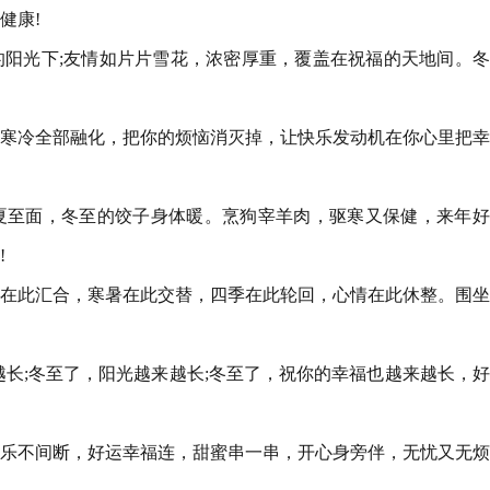
健康!
的阳光下;友情如片片雪花，浓密厚重，覆盖在祝福的天地间。
把寒冷全部融化，把你的烦恼消灭掉，让快乐发动机在你心里把
夏至面，冬至的饺子身体暖。烹狗宰羊肉，驱寒又保健，来年好
!
阳在此汇合，寒暑在此交替，四季在此轮回，心情在此休整。围
越长;冬至了，阳光越来越长;冬至了，祝你的幸福也越来越长，
快乐不间断，好运幸福连，甜蜜串一串，开心身旁伴，无忧又无