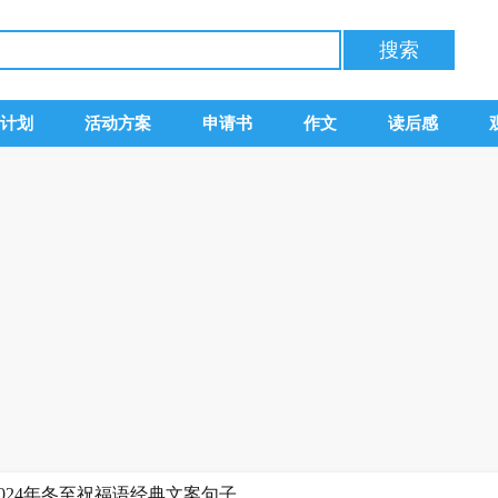
计划
活动方案
申请书
作文
读后感
,2024年冬至祝福语经典文案句子