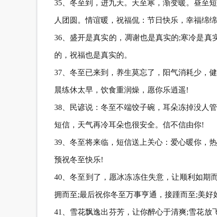
35、冬至到，进九天。天至寒，渐变暖。昼至
人团圆。情谊暖，祝福侃：节日快乐，幸福绵绵
36、盛开是真实的，凋谢也是真实的;寒冷是真
的，祝福也是真实的。
37、冬至已来到，养生莫忘了，阳气消耗少，
晨练休太早，饮食重润燥，愿你乐逍遥!
38、民谚说：冬至不端饺子碗，耳朵冻掉没人
短信，天气再冷耳朵也很安全。信不信由你!
39、冬至将来临，短信送上关心：爱心暖你，
预祝冬至快乐!
40、冬至到了，愿冰冻冻住失意，让顺利如期
拥而至;最后祝你冬至万事亨通，接踵而至;美好
41、雪花飘逸出芬芳，让你醉心于清爽;雪花放