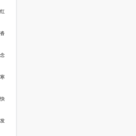
康红
沓
思念
在寒
至快
钱发