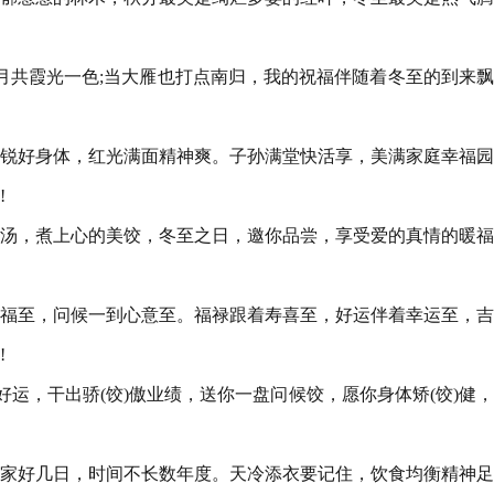
冷月共霞光一色;当大雁也打点南归，我的祝福伴随着冬至的到来
蓄锐好身体，红光满面精神爽。子孙满堂快活享，美满家庭幸福
!
热汤，煮上心的美饺，冬至之日，邀你品尝，享受爱的真情的暖
祝福至，问候一到心意至。福禄跟着寿喜至，好运伴着幸运至，
!
好运，干出骄(饺)傲业绩，送你一盘问候饺，愿你身体矫(饺)健
离家好几日，时间不长数年度。天冷添衣要记住，饮食均衡精神