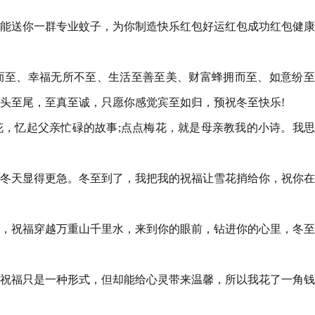
只能送你一群专业蚊子，为你制造快乐红包好运红包成功红包健
而至、幸福无所不至、生活至善至美、财富蜂拥而至、如意纷至
头至尾，至真至诚，只愿你感觉宾至如归，预祝冬至快乐!
花，忆起父亲忙碌的故事;点点梅花，就是母亲教我的小诗。我
的冬天显得更急。冬至到了，我把我的祝福让雪花捎给你，祝你
送，祝福穿越万重山千里水，来到你的眼前，钻进你的心里，冬
许祝福只是一种形式，但却能给心灵带来温馨，所以我花了一角