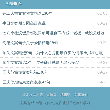
相关推荐
开工大吉文案推文精选130句
01-05
生日文案朋友圈高级说说
03-29
七八个壮汉饭后都说买单可谁也不掏钱，老板：就没见过这
样的人
伤感文案句子关于爱情精选15句
09-12
09-26
顶尖文案精选9句，为什么总是把最真实的情感压抑在心底
顶尖文案精选5个，过分谦让就是无能和懦弱
09-27
09-27
国庆节简短文案祝福130句
09-27
国庆假期结束文案说说97句
09-28
非常好学习网
电脑版
祝福语
文案短句
文案,总结,申请书,作文,读后感,观后感在线学习