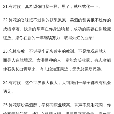
21.有时候，真希望像电脑一样。累了，就格式化一下。
22.鲜花的香味抵不过你的硕果累累，美酒的甜美抵不过你的
成绩卓著。快乐的掌声在你身边响起，成功的笑容在你脸庞
绽放。愿你在新的一年继续努力，取得灿烂的业绩!
23.忘掉失败，不过要牢记失败中的教训。不是境况造就人，
而是人造就境况。含泪播种的人一定能含笑收获。有志者能
使石头长出青草来。有志始知蓬莱近，无为总觉咫尺远。
24.有时候，这个世界很大很大，大到我们一辈子都没有机会
遇见。
25.鲜花缤纷美酒醇，举杯同庆业绩高。掌声不息泪花闪，你
的辛劳我知道。成功之路汗水铺，拼搏换来事业傲。愿你再