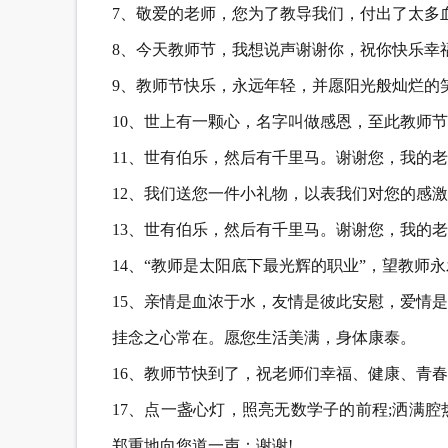
7、敬爱的老师，您为了教导我们，付出了太多
8、今天教师节，我想说声谢谢你，祝你快乐幸福
9、教师节快乐，永远年轻，并愿阳光般灿烂的
10、世上有一颗心，名字叫做感恩，至此教师
11、世有伯乐，然后有千里马。谢谢您，我的老
12、我们送您一件小礼物，以表我们对您的感激
13、世有伯乐，然后有千里马。谢谢您，我的老
14、“教师是太阳底下最光辉的职业”，望教师
15、亲情是血浓于水，友情是彼此安慰，爱情
挂念之心常在。愿您生活美满，身体康泰。
16、教师节快到了，祝老师们幸福、健康、青春
17、点一盏心灯，照亮无数学子的前程;洒满
郑重地向您道一声：谢谢!