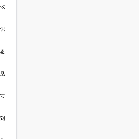
们敬
知识
师恩
，见
平安
节到