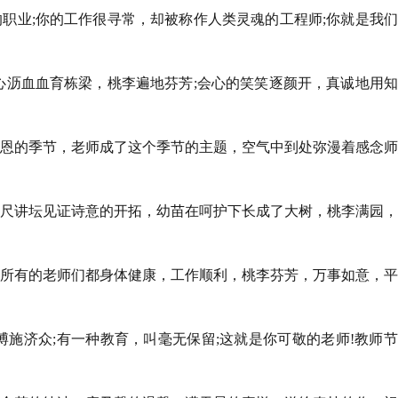
的职业;你的工作很寻常，却被称作人类灵魂的工程师;你就是我
呕心沥血血育栋梁，桃李遍地芬芳;会心的笑笑逐颜开，真诚地用
感恩的季节，老师成了这个季节的主题，空气中到处弥漫着感念
三尺讲坛见证诗意的开拓，幼苗在呵护下长成了大树，桃李满园
下所有的老师们都身体健康，工作顺利，桃李芬芳，万事如意，
博施济众;有一种教育，叫毫无保留;这就是你可敬的老师!教师