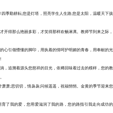
年四季勤耕耘;您是灯塔，照亮学生人生路;您是太阳，温暖天下
，才开得那么艳丽多彩，才笑得那样欢畅淋漓。教师节到来之际
慧的心引领懵懂的脚印，用执着的情呵护明媚的青春，用奉献的
!
流淌，追溯着源头您慈祥的目光，依稀回味着过去的模样，您的
。
，叶萧萧;思切切，情袅袅;问候遥遥，祝福悄悄。金黄的季节迎来
培育了我的爱，您用爱滋润了我的路，您的路指引我走向成功的