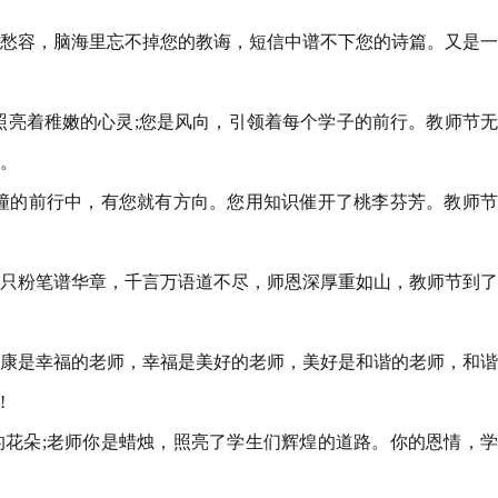
的愁容，脑海里忘不掉您的教诲，短信中谱不下您的诗篇。又是
，照亮着稚嫩的心灵;您是风向，引领着每个学子的前行。教师节
。
撞撞的前行中，有您就有方向。您用知识催开了桃李芬芳。教师
一只粉笔谱华章，千言万语道不尽，师恩深厚重如山，教师节到
健康是幸福的老师，幸福是美好的老师，美好是和谐的老师，和
!
的花朵;老师你是蜡烛，照亮了学生们辉煌的道路。你的恩情，