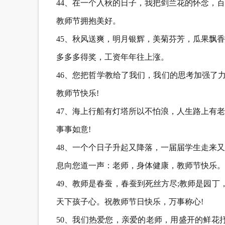
44、在一个入秋的日子，我把剑兰花的怀念，
教师节拥抱美好。
45、秋风送爽，明月银辉，美菊芬芳，瓜果飘
多多多得奖，工资年年往上涨。
46、您把哲学教给了我们，我们的思考加强了
教师节快乐!
47、海上行船有灯塔所以不怕浪，人生路上有
事事如意!
48、一个个日子升起又降落，一届届学生走来
息向您道一声：老师，身体健康，教师节快乐。
49、教师是春蚕，春蚕到死丝方尽;教师是园丁
天下孩子心。祝教师节日快乐，万事称心!
50、我们热爱您，亲爱的老师，用盛开的鲜花