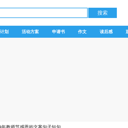
计划
活动方案
申请书
作文
读后感
2024年教师节感恩的文案句子短句