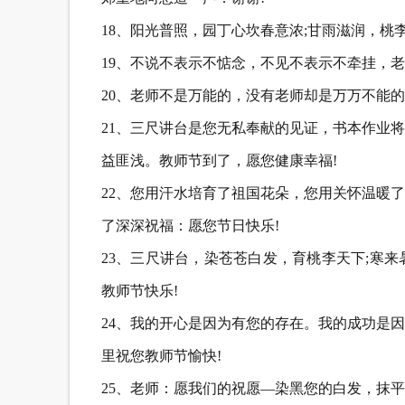
18、阳光普照，园丁心坎春意浓;甘雨滋润，桃
19、不说不表示不惦念，不见不表示不牵挂，老
20、老师不是万能的，没有老师却是万万不能
21、三尺讲台是您无私奉献的见证，书本作业
益匪浅。教师节到了，愿您健康幸福!
22、您用汗水培育了祖国花朵，您用关怀温暖
了深深祝福：愿您节日快乐!
23、三尺讲台，染苍苍白发，育桃李天下;寒
教师节快乐!
24、我的开心是因为有您的存在。我的成功是
里祝您教师节愉快!
25、老师：愿我们的祝愿—染黑您的白发，抹