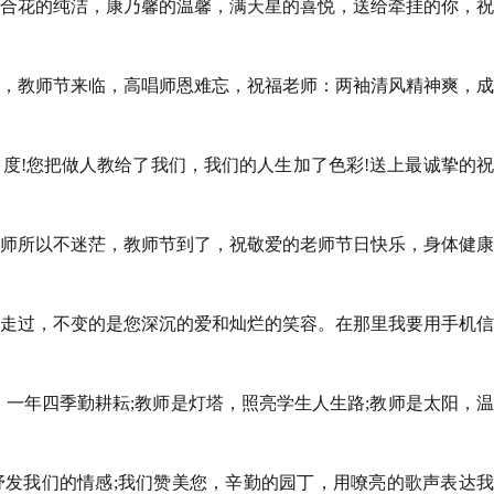
百合花的纯洁，康乃馨的温馨，满天星的喜悦，送给牵挂的你，
香，教师节来临，高唱师恩难忘，祝福老师：两袖清风精神爽，
力度!您把做人教给了我们，我们的人生加了色彩!送上最诚挚的
老师所以不迷茫，教师节到了，祝敬爱的老师节日快乐，身体健
又走过，不变的是您深沉的爱和灿烂的笑容。在那里我要用手机
，一年四季勤耕耘;教师是灯塔，照亮学生人生路;教师是太阳，
抒发我们的情感;我们赞美您，辛勤的园丁，用嘹亮的歌声表达