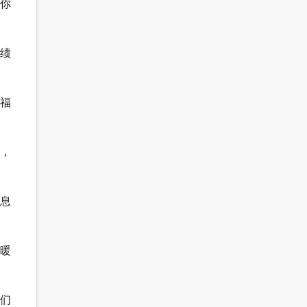
祝你
成绩
祝福
康，
信息
温暖
我们