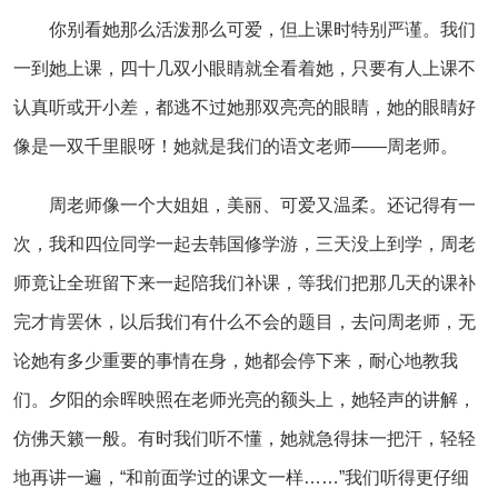
你别看她那么活泼那么可爱，但上课时特别严谨。我们
一到她上课，四十几双小眼睛就全看着她，只要有人上课不
认真听或开小差，都逃不过她那双亮亮的眼睛，她的眼睛好
像是一双千里眼呀！她就是我们的语文老师——周老师。
周老师像一个大姐姐，美丽、可爱又温柔。还记得有一
次，我和四位同学一起去韩国修学游，三天没上到学，周老
师竟让全班留下来一起陪我们补课，等我们把那几天的课补
完才肯罢休，以后我们有什么不会的题目，去问周老师，无
论她有多少重要的事情在身，她都会停下来，耐心地教我
们。夕阳的余晖映照在老师光亮的额头上，她轻声的讲解，
仿佛天籁一般。有时我们听不懂，她就急得抹一把汗，轻轻
地再讲一遍，“和前面学过的课文一样……”我们听得更仔细