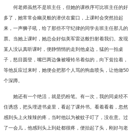
何老师虽然不是班主任，但她的课秩序可比班主任的好
多了，她常常会幽灵般的潜伏在窗口，上课时会突然抬起
来，一声狮子吼，给了那些不守纪律的同学去班主任那儿的
票。当她上课时，她总会好似美军雷达般扫射着我们。发现
某人没认真听课时，便静悄悄的走到他桌边，猛的一拍桌
子，怒目圆登，嘴巴两边像被哑铃吊着似的，向下耸拉着，
等他反应过来时，她便会把那个人骂的狗血喷头，让他做50
个深蹲。
她还有一个绝活，就是扔粉笔。有一次，我的同桌经不
住诱惑，把头埋进书桌里，看起了课外书。看着看着，忽然
感到头上火辣辣的疼，当时他以为被蚊子叮了，没在意。过
了一会儿，他感到头上到处都很疼，便抬起了头，刚好与老