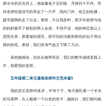
师冷冷的目光对上，他就像兔子见到狼，浑身抖个不停。而
何老师轻描淡写的举起了一只手，指向门外。他立刻哈腰，
蹑手蹑脚的走了出去。果然，不出我意料，那天何老师与他
的妈妈展开了精彩的两人会谈。不得不说，他的神态真让人
望而生畏，那紧皱的眉毛，那可怕的冷眼和那些好似子弹出
膛的粉笔。果然，我们班淘气值又下降了几分。
虽然她很凶，但自从她带班后，我们的数学成绩直线上
升，我爱我的老师。
五年级第二单元漫画老师作文范本篇5
我的语文老师40多岁，中等个子，每天都扎着一个长长
的马尾辫，头上戴着一个白色的发卡，她姓白，我们都叫她