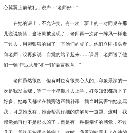
心翼翼上前敬礼，说声：“老师好！”
在她的课上，不允许笑。有一次，班上的一对同桌在那
儿
说说
笑笑，当场就被发现了，老师再一次如一阵风一样走
了过去，用脚狠狠的踢了一下他们的桌子。他们立即扭头看
向老师，没再多说，自觉的站了起来……课后，老师送了他
们一顿“作业大餐”和一顿“语言
教育
。”
老师虽然很凶，但有时也有很关心人的。印象最深的一
次是我发高烧，等了一个星期才去上学，好多知识都落下了
好多。她每天都坐在我旁边帮我补课，我当时真害怕她会骂
我，可是她没有，她会帮我仔细的讲解每一道题。这时，我
感觉她再也不是那么凶了，倒是有一种很亲切的感觉，不过
几天，我终于把课全补完了。这时，我看到她露出了久违的