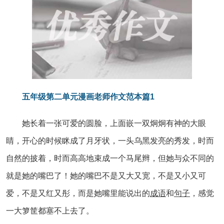
五年级第二单元漫画老师作文范本篇1
她长着一张可爱的圆脸，上面嵌一双炯炯有神的大眼
睛，开心的时候眯成了月牙状，一头乌黑发亮的秀发，时而
自然的披着，时而高高地束成一个马尾辫，但她与众不同的
就是她的嘴巴了！她的嘴巴不是又大又宽，不是又小又可
爱，不是又红又彤，而是她嘴里能说出的
成语
和
句子
，感觉
一大箩筐都塞不上去了。