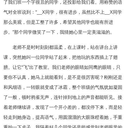
了我们班一个字很丑的同学，还投影给我们看。用称赞的语
气对全班说到：“__X同学，很有进步，虽然比不上__X同学
那么美观，但是工整了许多，希望其他同学也能有所进
步。”那个同学微笑了一下，我猜她心里一定美滋滋的。
老师不是时时刻刻都温柔，在上课时，站在讲台上讲
课，突然她叫一位同学站了起来，把他玩的东西插上了翅
膀。让它“飞”出了教室。我们老师的眼睛如同鹰的眼睛，只
要你不认真，她马上就能看到，是不是很厉害呢？刚刚还是
和风细语，一转眼就变成了冰霜，整个班级的气氛犹如凝固
了一般，顿时鸦雀无声，连针掉到地上的声音都能听见。接
着老师继续讲，发现了一个开小差的，都没停下来，而是轻
轻走到她身边，提高语气，用圆溜溜的大眼珠瞪着她，手重
重拍一下桌子。我隔着好几个同学还是能感觉到老师眼里的